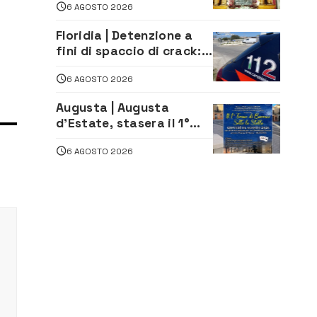
6 AGOSTO 2026
della Neve tra fede e
tradizione
Floridia | Detenzione a
fini di spaccio di crack:
arrestato 22enne
6 AGOSTO 2026
Augusta | Augusta
d’Estate, stasera il 1°
Torneo di Burraco sotto
6 AGOSTO 2026
le Stelle: piazza
D’Astorga già sold out