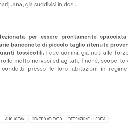
ijuana, già suddivisi in dosi.
nfezionata per essere prontamente spacciata
varie banconote di piccolo taglio ritenute prove
uanti tossicofili.
I due uomini, già noti alle forze
ntrollo molto nervosi ed agitati, finché, scoperto 
condotti presso le loro abitazioni in regime
AUGUSTANI
CENTRO ABITATO
DETENZIONE ILLECITA