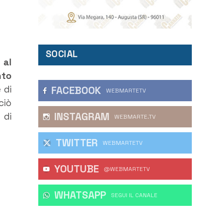
SOCIAL
 al
nto
 di
FACEBOOK
WEBMARTETV
ciò
INSTAGRAM
 di
WEBMARTE.TV
TWITTER
WEBMARTETV
YOUTUBE
@WEBMARTETV
WHATSAPP
‎SEGUI IL CANALE