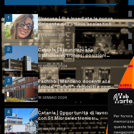
1
Siracusa | Si è insediata la nuova
dirigente dell’Ufficio scolastico
6 FEBBRAIO 2024
2
Catania | Assunzioni alla
StMicroelectronics: posizioni
aperte e come candidarsi
12 GENNAIO 2024
3
Pachino | Mancano docenti alla
scuola “Calleri”: requisiti e come
candidarsi
18 GENNAIO 2024
4
Catania | Opportunità di lavoro
Per fornire
con St Microelectronics:
memorizzare
centinaia di assunzioni previste
queste tec
28 MARZO 2024
navigazione