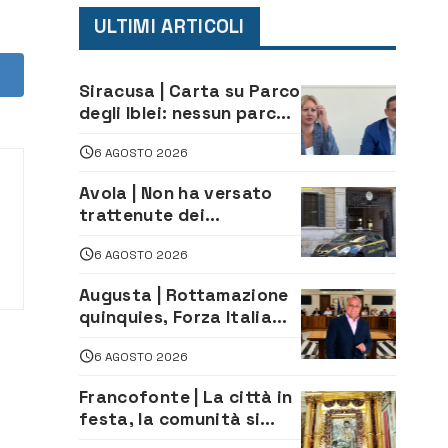
ULTIMI ARTICOLI
Siracusa | Carta su Parco
degli Iblei: nessun parco
può nascere contro le
6 AGOSTO 2026
comunità e il territorio
Avola | Non ha versato
trattenute dei
lavoratori: sequestrati
6 AGOSTO 2026
oltre 700 mila euro a
imprenditore della
Augusta | Rottamazione
climatizzazione
quinquies, Forza Italia
rivendica il risultato:
6 AGOSTO 2026
«La proposta è nostra»
Francofonte | La città in
festa, la comunità si
affida alla Madonna