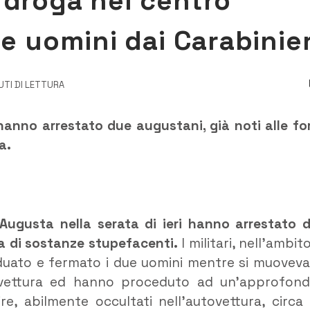
 droga nel centro
ue uomini dai Carabinier
UTI DI LETTURA
hanno arrestato due augustani, già noti alle fo
zione di droga.
Augusta nella serata di ieri hanno arrestato 
ta di sostanze stupefacenti.
I militari, nell’ambito
ividuato e fermato i due uomini mentre si muovev
ovettura ed hanno proceduto ad un’approfond
e, abilmente occultati nell’autovettura, circa