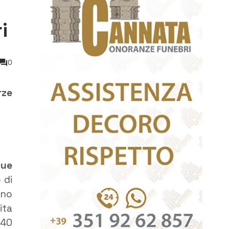
i
0
rze
due
 di
ano
ita
 40