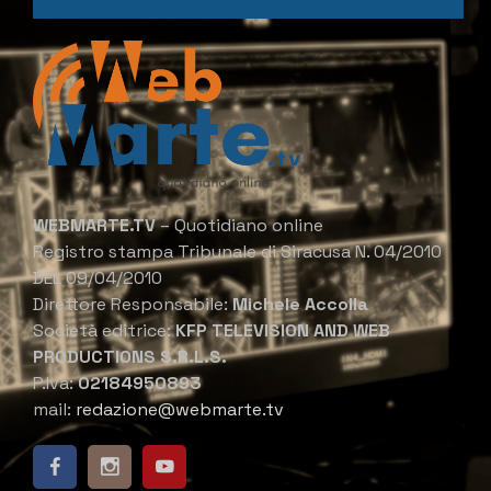
WEBMARTE.TV
– Quotidiano online
Registro stampa Tribunale di Siracusa N. 04/2010
DEL 09/04/2010
Direttore Responsabile:
Michele Accolla
Società editrice:
KFP TELEVISION AND WEB
PRODUCTIONS S.R.L.S.
P.Iva:
02184950893
mail:
redazione@webmarte.tv