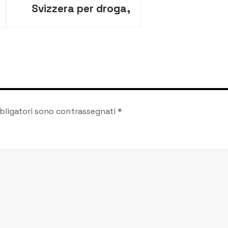
Svizzera per droga,
pornografia ed
estorsione: arrestato
in un ristorante della
città
bligatori sono contrassegnati
*