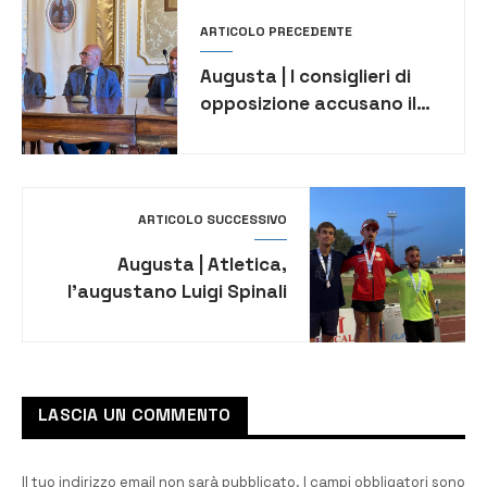
ARTICOLO PRECEDENTE
Augusta | I consiglieri di
opposizione accusano il
sindaco di ‘depotenziare’
lo screening oncologico
ARTICOLO SUCCESSIVO
Augusta | Atletica,
l’augustano Luigi Spinali
conquista il titolo
assoluto regionale 5000
mt su pista
LASCIA UN COMMENTO
Il tuo indirizzo email non sarà pubblicato.
I campi obbligatori sono