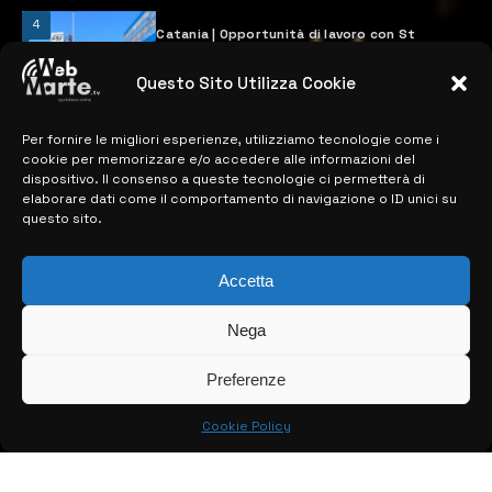
4
Catania | Opportunità di lavoro con St
Microelectronics: centinaia di assunzioni
previste
Questo Sito Utilizza Cookie
28 MARZO 2024
Per fornire le migliori esperienze, utilizziamo tecnologie come i
cookie per memorizzare e/o accedere alle informazioni del
MAPPA DEL SITO
dispositivo. Il consenso a queste tecnologie ci permetterà di
elaborare dati come il comportamento di navigazione o ID unici su
questo sito.
> NOTIZIE
> EDIZIONI LOCALI
Accetta
> CONTATTI
Nega
> INFO
Preferenze
Cookie Policy