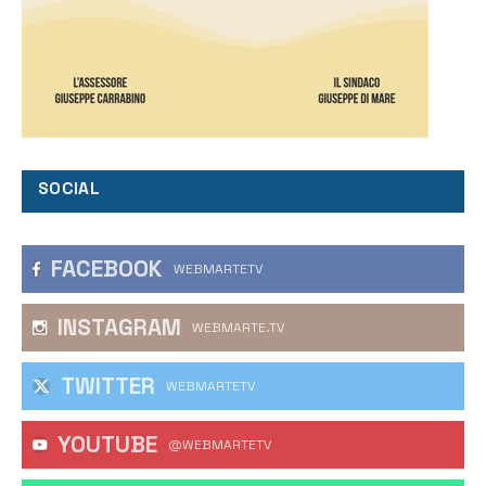
SOCIAL
FACEBOOK
WEBMARTETV
INSTAGRAM
WEBMARTE.TV
TWITTER
WEBMARTETV
YOUTUBE
@WEBMARTETV