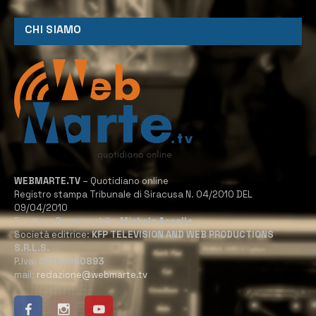
CHI SIAMO
WEBMARTE.TV
– Quotidiano online
Registro stampa Tribunale di Siracusa N. 04/2010 DEL
09/04/2010
Direttore Responsabile:
Michele Accolla
Società editrice:
KFP TELEVISION AND WEB PRODUCTIONS
S.R.L.S.
P.Iva:
02184950893
mail:
redazione@webmarte.tv