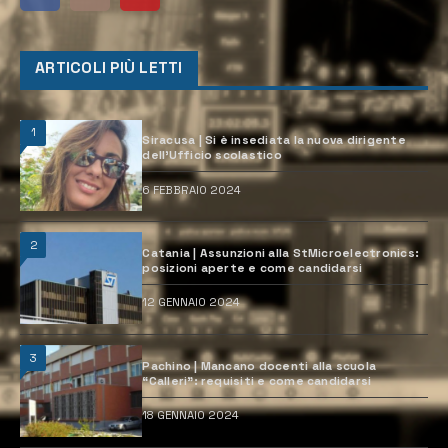
ARTICOLI PIÙ LETTI
1
Siracusa | Si è insediata la nuova dirigente
dell’Ufficio scolastico
6 FEBBRAIO 2024
2
Catania | Assunzioni alla StMicroelectronics:
posizioni aperte e come candidarsi
12 GENNAIO 2024
3
Pachino | Mancano docenti alla scuola
“Calleri”: requisiti e come candidarsi
18 GENNAIO 2024