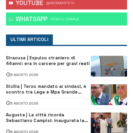
YOUTUBE
@WEBMARTETV
WHATSAPP
‎SEGUI IL CANALE
ULTIMI ARTICOLI
Siracusa | Espulso straniero di
44anni: era in carcere per gravi reati
5 AGOSTO 2026
Sicilia | Terzo mandato ai sindaci, è
scontro tra Lega e Mpa Grande
Sicilia, e Schifani cerca di sfilarsi
5 AGOSTO 2026
Augusta | La città ricorda
Sebastiano Campisi: inaugurata la
piazza dedicata al minatore morto
nella tragedia di Marcinelle
5 AGOSTO 2026