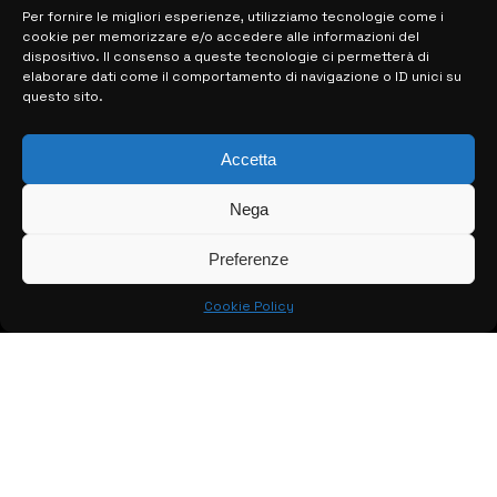
Per fornire le migliori esperienze, utilizziamo tecnologie come i
cookie per memorizzare e/o accedere alle informazioni del
MAPPA DEL SITO
dispositivo. Il consenso a queste tecnologie ci permetterà di
elaborare dati come il comportamento di navigazione o ID unici su
questo sito.
> NOTIZIE
> EDIZIONI LOCALI
Accetta
> CONTATTI
Nega
> INFO
Preferenze
Cookie Policy
© COPYRIGHT 2026:
KFP TELEVISION AND WEB PRODUCTIONS
S.R.L.S.
– P.IVA: 02184950893 – TUTTI I DIRITTI RISERVATI –
CREATO DA LUIGI PITARI