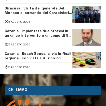
Siracusa | Visita del generale Del
Monaco al comando dei Carabinieri e
alle Stazioni di Ortigia, Carlentini,
Ferla e Sortino
5 AGOSTO 2026
Catania | Impiantate due protesi in
un unico intervento a un uomo di 98
anni. Protagonista il chirurgo
augustano Giuseppe Mazziotta
5 AGOSTO 2026
Catania | Beach Bocce, al via le finali
regionali con vista sui Tricolori
5 AGOSTO 2026
CHI SIAMO