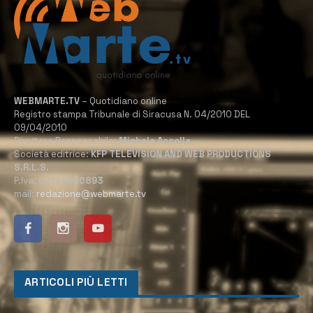
WEBMARTE.TV
– Quotidiano online
Registro stampa Tribunale di Siracusa N. 04/2010 DEL
09/04/2010
Direttore Responsabile:
Michele Accolla
Società editrice:
KFP TELEVISION AND WEB PRODUCTIONS
S.R.L.S.
P.Iva:
02184950893
mail:
redazione@webmarte.tv
ARTICOLI PIÙ LETTI