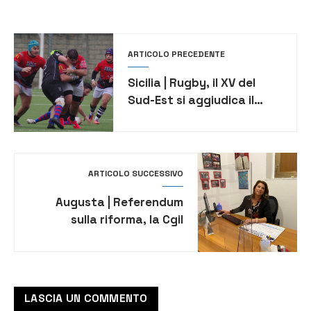
ARTICOLO PRECEDENTE
Sicilia | Rugby, il XV del
Sud-Est si aggiudica il
derby siciliano contro il
Cus Catania
ARTICOLO SUCCESSIVO
Augusta | Referendum
sulla riforma, la Cgil
esulta: “Risultato chiaro,
difesa della democrazia”
LASCIA UN COMMENTO