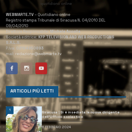
WEBMARTE.TV
– Quotidiano online
Registro stampa Tribunale di Siracusa N. 04/2010 DEL
09/04/2010
Direttore Responsabile:
Michele Accolla
Società editrice:
KFP TELEVISION AND WEB PRODUCTIONS
S.R.L.S.
P.Iva:
02184950893
mail:
redazione@webmarte.tv
ARTICOLI PIÙ LETTI
1
Siracusa | Si è insediata la nuova dirigente
dell’Ufficio scolastico
6 FEBBRAIO 2024