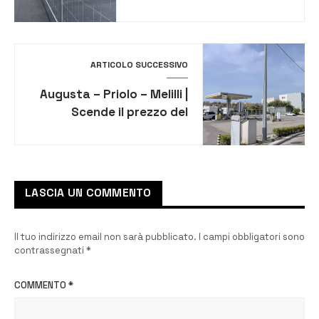
straordinaria nei pressi di
Ruiz e Costa
ARTICOLO SUCCESSIVO
Augusta – Priolo – Melilli |
Scende il prezzo del
gasolio, ma rimane alto
quello della benzina
LASCIA UN COMMENTO
Il tuo indirizzo email non sarà pubblicato.
I campi obbligatori sono
contrassegnati
*
COMMENTO
*