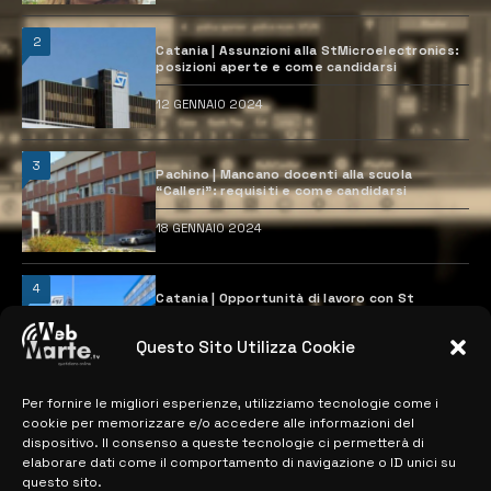
2
Catania | Assunzioni alla StMicroelectronics:
posizioni aperte e come candidarsi
12 GENNAIO 2024
3
Pachino | Mancano docenti alla scuola
“Calleri”: requisiti e come candidarsi
18 GENNAIO 2024
4
Catania | Opportunità di lavoro con St
Microelectronics: centinaia di assunzioni
previste
Questo Sito Utilizza Cookie
28 MARZO 2024
Per fornire le migliori esperienze, utilizziamo tecnologie come i
cookie per memorizzare e/o accedere alle informazioni del
MAPPA DEL SITO
dispositivo. Il consenso a queste tecnologie ci permetterà di
elaborare dati come il comportamento di navigazione o ID unici su
questo sito.