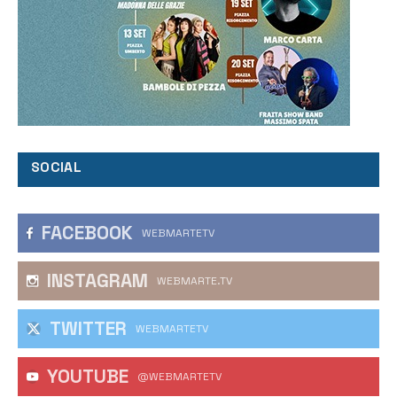
SOCIAL
FACEBOOK
WEBMARTETV
INSTAGRAM
WEBMARTE.TV
TWITTER
WEBMARTETV
YOUTUBE
@WEBMARTETV