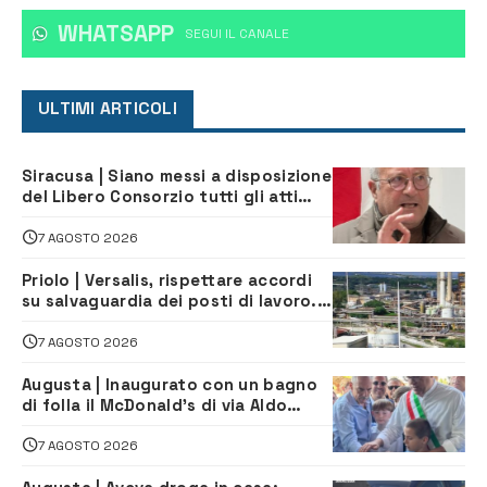
WHATSAPP
‎SEGUI IL CANALE
ULTIMI ARTICOLI
Siracusa | Siano messi a disposizione
del Libero Consorzio tutti gli atti
relativi alla privatizzazione della Sac
7 AGOSTO 2026
Priolo | Versalis, rispettare accordi
su salvaguardia dei posti di lavoro. Il
sindaco scrive alla società
7 AGOSTO 2026
Augusta | Inaugurato con un bagno
di folla il McDonald’s di via Aldo
Moro
7 AGOSTO 2026