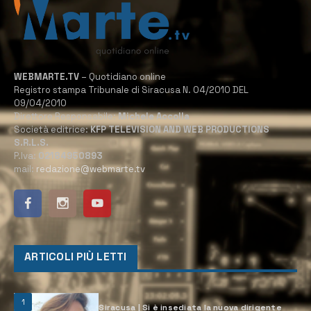
WEBMARTE.TV
– Quotidiano online
Registro stampa Tribunale di Siracusa N. 04/2010 DEL
09/04/2010
Direttore Responsabile:
Michele Accolla
Società editrice:
KFP TELEVISION AND WEB PRODUCTIONS
S.R.L.S.
P.Iva:
02184950893
mail:
redazione@webmarte.tv
ARTICOLI PIÙ LETTI
1
Siracusa | Si è insediata la nuova dirigente