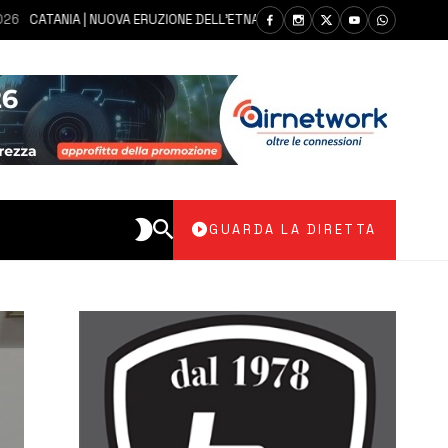
ATANIA | NUOVA ERUZIONE DELL’ETNA, ALL’AEROPORTO BELLINI VOLI IN ARR
GUARDA LA DIRETTA