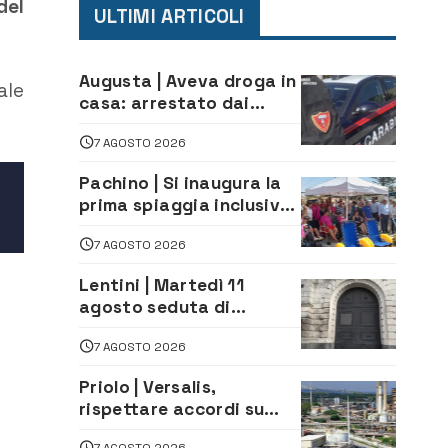
del
ULTIMI ARTICOLI
Augusta | Aveva droga in
ale
casa: arrestato dai
Carabinieri 31enne
7 AGOSTO 2026
Pachino | Si inaugura la
prima spiaggia inclusiva
della provincia:
7 AGOSTO 2026
assistenza e prevenzione
aperte a tutti
Lentini | Martedì 11
agosto seduta di
Consiglio Comunale
7 AGOSTO 2026
Priolo | Versalis,
rispettare accordi su
salvaguardia dei posti di
7 AGOSTO 2026