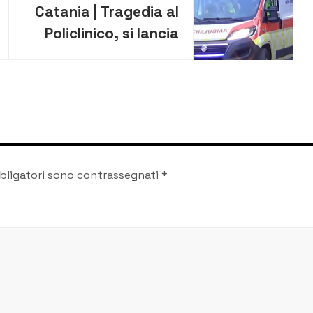
Catania | Tragedia al
Policlinico, si lancia
dal IV piano
dell’ospedale. Morto
64enne
bligatori sono contrassegnati
*