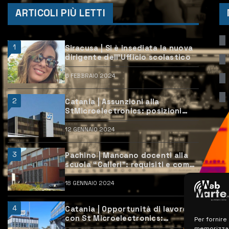
ARTICOLI PIÙ LETTI
1
Siracusa | Si è insediata la nuova
dirigente dell’Ufficio scolastico
6 FEBBRAIO 2024
2
Catania | Assunzioni alla
StMicroelectronics: posizioni
aperte e come candidarsi
12 GENNAIO 2024
3
Pachino | Mancano docenti alla
scuola “Calleri”: requisiti e come
candidarsi
18 GENNAIO 2024
4
Catania | Opportunità di lavoro
con St Microelectronics:
Per fornire
centinaia di assunzioni previste
memorizzare