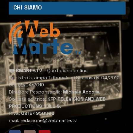
CHI SIAMO
WEBMARTE.TV
– Quotidiano online
Registro stampa Tribunale di Siracusa N. 04/2010
DEL 09/04/2010
Direttore Responsabile:
Michele Accolla
Società editrice:
KFP TELEVISION AND WEB
PRODUCTIONS S.R.L.S.
P.Iva:
02184950893
mail:
redazione@webmarte.tv