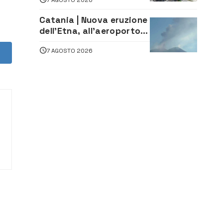
lavoro. Il sindaco scrive
alla società
Catania | Nuova eruzione
dell’Etna, all’aeroporto
Bellini voli in arrivo
7 AGOSTO 2026
dirottati