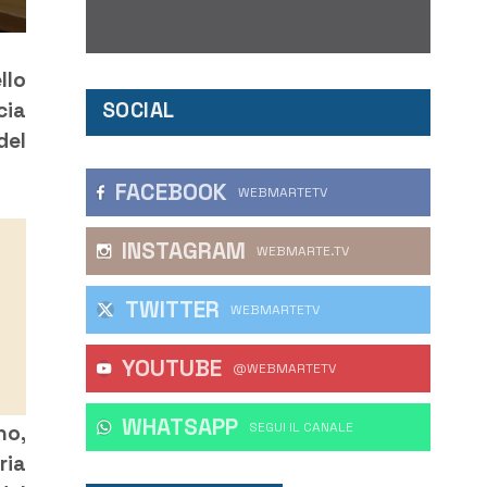
llo
SOCIAL
cia
del
FACEBOOK
WEBMARTETV
INSTAGRAM
WEBMARTE.TV
TWITTER
WEBMARTETV
YOUTUBE
@WEBMARTETV
WHATSAPP
‎SEGUI IL CANALE
no,
ria