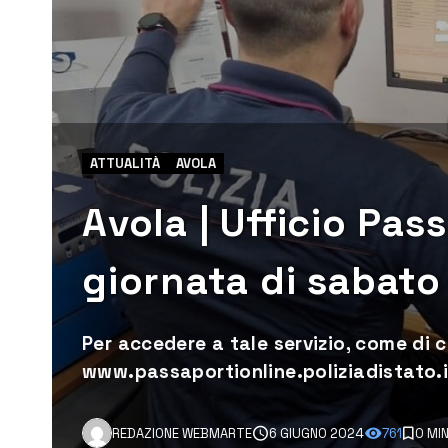
ATTUALITÀ
AVOLA
Avola | Ufficio Pas
giornata di sabato
Per accedere a tale servizio, come di 
www.passaportionline.poliziadistato.i
REDAZIONE WEBMARTE
6 GIUGNO 2024
761
0 MI