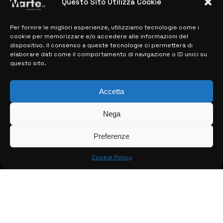
Questo Sito Utilizza Cookie
Per fornire le migliori esperienze, utilizziamo tecnologie come i
MAPPA DEL SITO
cookie per memorizzare e/o accedere alle informazioni del
dispositivo. Il consenso a queste tecnologie ci permetterà di
elaborare dati come il comportamento di navigazione o ID unici su
> NOTIZIE
questo sito.
> EDIZIONI LOCALI
Accetta
> CONTATTI
Nega
> INFO
Preferenze
Cookie Policy
© COPYRIGHT 2026:
KFP TELEVISION AND WEB PRODUCTIONS
S.R.L.S.
– P.IVA: 02184950893 – TUTTI I DIRITTI RISERVATI –