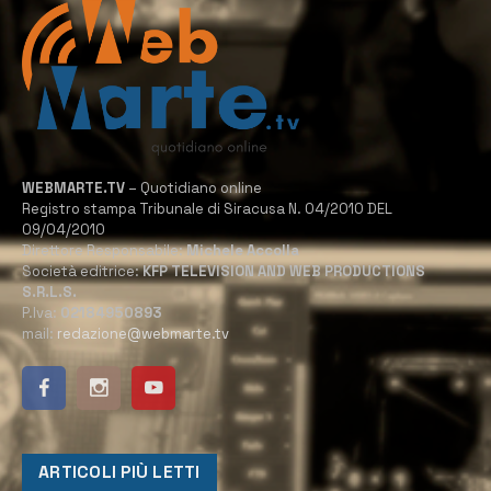
WEBMARTE.TV
– Quotidiano online
Registro stampa Tribunale di Siracusa N. 04/2010 DEL
09/04/2010
Direttore Responsabile:
Michele Accolla
Società editrice:
KFP TELEVISION AND WEB PRODUCTIONS
S.R.L.S.
P.Iva:
02184950893
mail:
redazione@webmarte.tv
ARTICOLI PIÙ LETTI