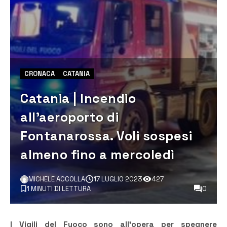
CRONACA
CATANIA
Catania | Incendio
all’aeroporto di
Fontanarossa. Voli sospesi
almeno fino a mercoledì
MICHELE ACCOLLA
17 LUGLIO 2023
427
1 MINUTI DI LETTURA
0
I Vigili del Fuoco sono all’opera per spegnere