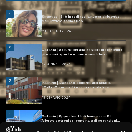
1
Siracusa | Si è insediata la nuova dirigente
dell’Ufficio scolastico
6 FEBBRAIO 2024
2
Catania | Assunzioni alla StMicroelectronics:
posizioni aperte e come candidarsi
12 GENNAIO 2024
3
Pachino | Mancano docenti alla scuola
“Calleri”: requisiti e come candidarsi
18 GENNAIO 2024
4
Catania | Opportunità di lavoro con St
Microelectronics: centinaia di assunzioni
previste
28 MARZO 2024