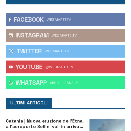
FACEBOOK
WEBMARTETV
INSTAGRAM
WEBMARTE.TV
TWITTER
WEBMARTETV
YOUTUBE
@WEBMARTETV
WHATSAPP
‎SEGUI IL CANALE
ULTIMI ARTICOLI
Catania | Nuova eruzione dell’Etna,
all’aeroporto Bellini voli in arrivo