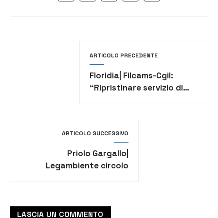
ARTICOLO PRECEDENTE
Floridia| Filcams-Cgil:
“Ripristinare servizio di
refezione scolastica
scuole dell’infanzia”
ARTICOLO SUCCESSIVO
Priolo Gargallo|
Legambiente circolo
l’Anatroccolo: “La vecchia
politica non muore mai”
LASCIA UN COMMENTO