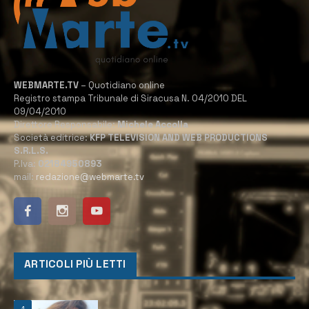
WEBMARTE.TV
– Quotidiano online
Registro stampa Tribunale di Siracusa N. 04/2010 DEL
09/04/2010
Direttore Responsabile:
Michele Accolla
Società editrice:
KFP TELEVISION AND WEB PRODUCTIONS
S.R.L.S.
P.Iva:
02184950893
mail:
redazione@webmarte.tv
ARTICOLI PIÙ LETTI
1