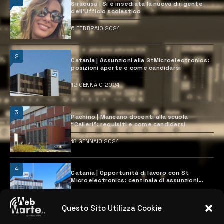
Siracusa | Si è insediata la nuova dirigente
dell’Ufficio scolastico
6 FEBBRAIO 2024
2
Catania | Assunzioni alla StMicroelectronics:
posizioni aperte e come candidarsi
12 GENNAIO 2024
3
Pachino | Mancano docenti alla scuola
“Calleri”: requisiti e come candidarsi
18 GENNAIO 2024
4
Catania | Opportunità di lavoro con St
Microelectronics: centinaia di assunzioni
previste
28 MARZO 2024
Questo Sito Utilizza Cookie