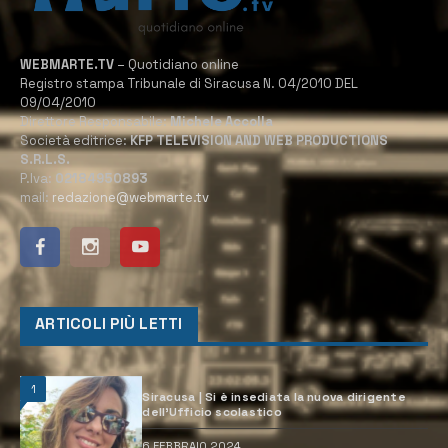
WEBMARTE.TV
– Quotidiano online
Registro stampa Tribunale di Siracusa N. 04/2010 DEL
09/04/2010
Direttore Responsabile:
Michele Accolla
Società editrice:
KFP TELEVISION AND WEB PRODUCTIONS
S.R.L.S.
P.Iva:
02184950893
mail:
redazione@webmarte.tv
ARTICOLI PIÙ LETTI
1
Siracusa | Si è insediata la nuova dirigente
dell’Ufficio scolastico
6 FEBBRAIO 2024