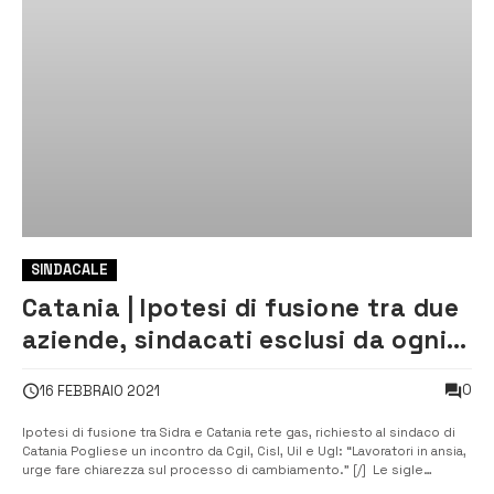
SINDACALE
Catania | Ipotesi di fusione tra due
aziende, sindacati esclusi da ogni
tipo di partecipazione
0
16 FEBBRAIO 2021
Ipotesi di fusione tra Sidra e Catania rete gas, richiesto al sindaco di
Catania Pogliese un incontro da Cgil, Cisl, Uil e Ugl: “Lavoratori in ansia,
urge fare chiarezza sul processo di cambiamento.” [/] Le sigle
sindacali di categoria Filctem Cgil, Femca Cisl, Uiltec e Ugl chimici di