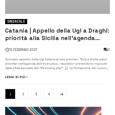
SINDACALE
Catania | Appello della Ugl a Draghi:
priorità alla Sicilia nell’agenda
dell’esecutivo
0
12 FEBBRAIO 2021
Accorato appello della Ugl Catania al neo premier: “Sud e Sicilia siano
prioritari nell’agenda dell’esecutivo. I lavoratori pretendono risposte
dalla sfida epocale del “Recovery plan”. [/] La formazione del nuovo
governo nazionale guidato da Mario Draghi è seguita con molta
attenzione anche dalla Ugl di Catania che, attraverso il segretario t...
LEGGI DI PIÙ
1
2
3
4