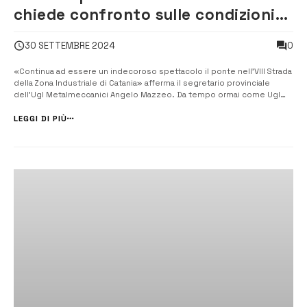
chiede confronto sulle condizioni
del ponte nell’VIII strada
0
30 SETTEMBRE 2024
«Continua ad essere un indecoroso spettacolo il ponte nell’VIII Strada
della Zona Industriale di Catania» afferma il segretario provinciale
dell’Ugl Metalmeccanici Angelo Mazzeo. Da tempo ormai come Ugl
Catania denunciamo la situazione di forte criticità e le condizioni
precarie del ponte, infatti dichiara il segretario provinciale dell’...
LEGGI DI PIÙ