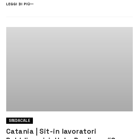
Catania, hanno inviato una nota al sindaco [&h...
LEGGI DI PIÙ
SINDACALE
Catania | Sit-in lavoratori