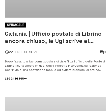
SINDACALE
Catania | Ufficio postale di Librino
ancora chiuso, la Ugl scrive al
Prefetto
0
22 FEBBRAIO 2021
Dopo l’assalto al bancomat postale di viale Nitta l’ufficio delle Poste di
Librino risulta ancora chiuso, Ugl:“Il Prefetto intervenga sull’azienda
per l’invio di una postazione mobile ed evitare problemi di ordine
pubblico”. [/] La Ugl di Catania ha inviato questa mattina una nota al
Prefetto etneo per chiedere un urgente intervento dell’Uffi...
LEGGI DI PIÙ