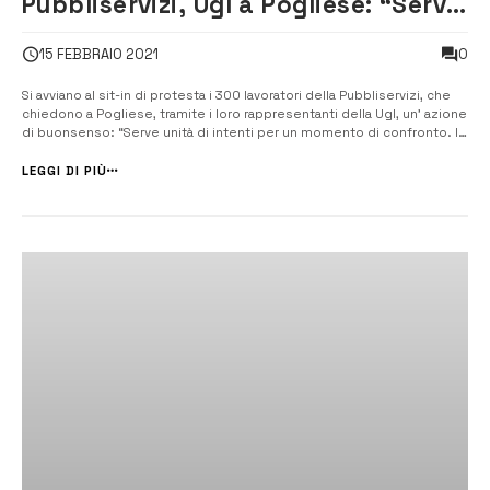
Pubbliservizi, Ugl a Pogliese: “Serve
unità di intenti”
0
15 FEBBRAIO 2021
Si avviano al sit-in di protesta i 300 lavoratori della Pubbliservizi, che
chiedono a Pogliese, tramite i loro rappresentanti della Ugl, un’ azione
di buonsenso: “Serve unità di intenti per un momento di confronto. I
300 lavoratori attendono un segnale”. [/] Settimana importante,
quella che è appena iniziata, per il futuro della Pubbliserviz...
LEGGI DI PIÙ