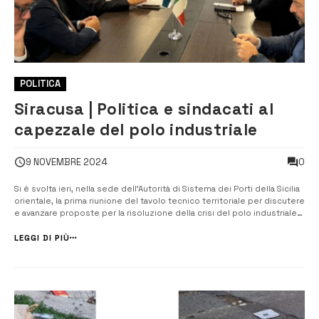
POLITICA
Siracusa | Politica e sindacati al
capezzale del polo industriale
0
9 NOVEMBRE 2024
Si è svolta ieri, nella sede dell’Autorità di Sistema dei Porti della Sicilia
orientale, la prima riunione del tavolo tecnico territoriale per discutere
e avanzare proposte per la risoluzione della crisi del polo industriale
siracusano. La riunione è stata promossa dal deputato nazionale del
M5S Filippo Scerra che, dopo l’introduzione del pres...
LEGGI DI PIÙ