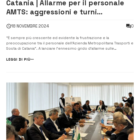
Catania | Allarme per il personale
AMTS: aggressioni e turni
estenuanti
0
18 NOVEMBRE 2024
“È sempre più crescente ed evidente la frustrazione e la
preoccupazione tra il personale dell’Azienda Metropolitana Trasporti e
Sosta di Catania”. A lanciare l’ennesimo grido d’allarme sulle
condizioni del personale della partecipata comunale che si occupa
del trasporto pubblico locale, è il Segretario Provinciale della Feder...
LEGGI DI PIÙ