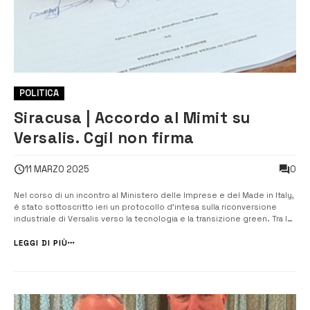
POLITICA
Siracusa | Accordo al Mimit su
Versalis. Cgil non firma
0
11 MARZO 2025
Nel corso di un incontro al Ministero delle Imprese e del Made in Italy,
è stato sottoscritto ieri un protocollo d’intesa sulla riconversione
industriale di Versalis verso la tecnologia e la transizione green. Tra le
organizzazioni sindacali ha firmato l’accordo Cisl, Femca Cisl, Uiltec Uil,
Ugl e Cisal. La Filctem Cigil, che due ore prima [&h...
LEGGI DI PIÙ