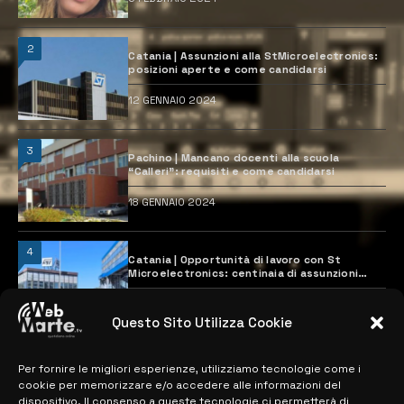
2
Catania | Assunzioni alla StMicroelectronics:
posizioni aperte e come candidarsi
12 GENNAIO 2024
3
Pachino | Mancano docenti alla scuola
“Calleri”: requisiti e come candidarsi
18 GENNAIO 2024
4
Catania | Opportunità di lavoro con St
Microelectronics: centinaia di assunzioni
previste
28 MARZO 2024
Questo Sito Utilizza Cookie
Per fornire le migliori esperienze, utilizziamo tecnologie come i
MAPPA DEL SITO
cookie per memorizzare e/o accedere alle informazioni del
dispositivo. Il consenso a queste tecnologie ci permetterà di