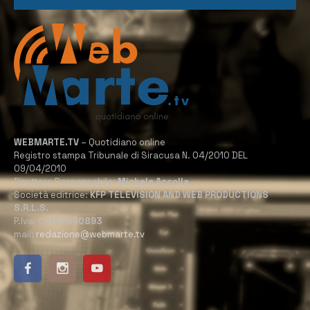
WEBMARTE.TV
– Quotidiano online
Registro stampa Tribunale di Siracusa N. 04/2010 DEL
09/04/2010
Direttore Responsabile:
Michele Accolla
Società editrice:
KFP TELEVISION AND WEB PRODUCTIONS
S.R.L.S.
P.Iva:
02184950893
mail:
redazione@webmarte.tv