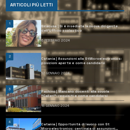
ARTICOLI PIÙ LETTI
1
Siracusa | Si è insediata la nuova dirigente
dell’Ufficio scolastico
6 FEBBRAIO 2024
2
Catania | Assunzioni alla StMicroelectronics:
posizioni aperte e come candidarsi
12 GENNAIO 2024
3
Pachino | Mancano docenti alla scuola
“Calleri”: requisiti e come candidarsi
18 GENNAIO 2024
4
Catania | Opportunità di lavoro con St
Microelectronics: centinaia di assunzioni