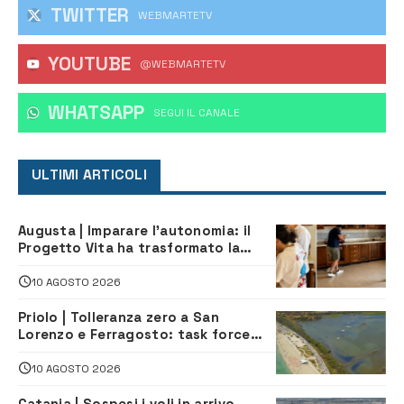
TWITTER
WEBMARTETV
YOUTUBE
@WEBMARTETV
WHATSAPP
‎SEGUI IL CANALE
ULTIMI ARTICOLI
Augusta | Imparare l’autonomia: il
Progetto Vita ha trasformato la
quotidianità in una palestra di
indipendenza
10 AGOSTO 2026
Priolo | Tolleranza zero a San
Lorenzo e Ferragosto: task force
contro degrado e caos sul litorale,
navette gratuite
10 AGOSTO 2026
Catania | Sospesi i voli in arrivo