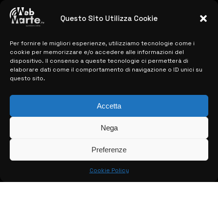
previste
28 MARZO 2024
Questo Sito Utilizza Cookie
Per fornire le migliori esperienze, utilizziamo tecnologie come i
MAPPA DEL SITO
cookie per memorizzare e/o accedere alle informazioni del
dispositivo. Il consenso a queste tecnologie ci permetterà di
elaborare dati come il comportamento di navigazione o ID unici su
> NOTIZIE
questo sito.
> EDIZIONI LOCALI
Accetta
> CONTATTI
Nega
> INFO
Preferenze
Cookie Policy