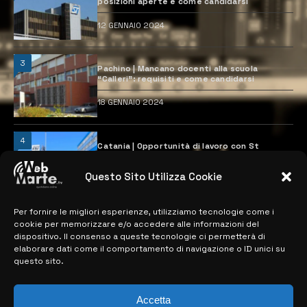
posizioni aperte e come candidarsi
12 GENNAIO 2024
3
Pachino | Mancano docenti alla scuola
“Calleri”: requisiti e come candidarsi
18 GENNAIO 2024
4
Catania | Opportunità di lavoro con St
Microelectronics: centinaia di assunzioni
previste
Questo Sito Utilizza Cookie
28 MARZO 2024
Per fornire le migliori esperienze, utilizziamo tecnologie come i
cookie per memorizzare e/o accedere alle informazioni del
MAPPA DEL SITO
dispositivo. Il consenso a queste tecnologie ci permetterà di
elaborare dati come il comportamento di navigazione o ID unici su
questo sito.
> NOTIZIE
> EDIZIONI LOCALI
Accetta