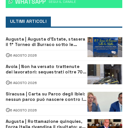
WHATSAPP
‎SEGUI IL CANALE
ULTIMI ARTICOLI
Augusta | Augusta d’Estate, stasera
il 1° Torneo di Burraco sotto le
Stelle: piazza D’Astorga già sold out
6 AGOSTO 2026
Avola | Non ha versato trattenute
dei lavoratori: sequestrati oltre 700
mila euro a imprenditore della
climatizzazione
6 AGOSTO 2026
Siracusa | Carta su Parco degli Iblei:
nessun parco può nascere contro le
comunità e il territorio
6 AGOSTO 2026
Augusta | Rottamazione quinquies,
Forza Italia rivendica il risultato: «La