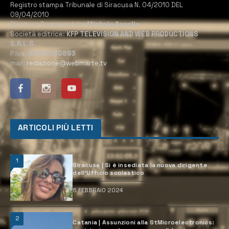
Registro stampa Tribunale di Siracusa N. 04/2010 DEL
09/04/2010
Direttore Responsabile:
Michele Accolla
Società editrice:
KFP TELEVISION AND WEB PRODUCTIONS
S.R.L.S.
P.Iva:
02184950893
mail:
redazione@webmarte.tv
ARTICOLI PIÙ LETTI
1
Siracusa | Si è insediata la nuova dirigente
dell’Ufficio scolastico
6 FEBBRAIO 2024
2
Catania | Assunzioni alla StMicroelectronics: