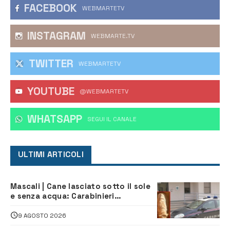
FACEBOOK
WEBMARTETV
INSTAGRAM
WEBMARTE.TV
TWITTER
WEBMARTETV
YOUTUBE
@WEBMARTETV
WHATSAPP
‎SEGUI IL CANALE
ULTIMI ARTICOLI
Mascali | Cane lasciato sotto il sole
e senza acqua: Carabinieri
denunciano proprietario
9 AGOSTO 2026