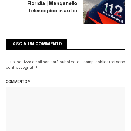
Floridia | Manganello
telescopico in auto:
denunciato 33enne. Multe
per strada per oltre 11 mila
euro
LASCIA UN COMMENTO
Il tuo indirizzo email non sarà pubblicato.
I campi obbligatori sono
contrassegnati
*
COMMENTO
*