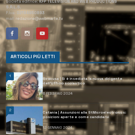
Società editrice:
KFP TELEVISION AND WEB PRODUCTIONS
S.R.L.S.
P.Iva:
02184950893
mail:
redazione@webmarte.tv
ARTICOLI PIÙ LETTI
1
Siracusa | Si è insediata la nuova dirigente
dell’Ufficio scolastico
6 FEBBRAIO 2024
2
Catania | Assunzioni alla StMicroelectronics:
posizioni aperte e come candidarsi
12 GENNAIO 2024