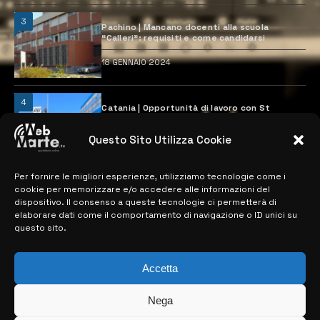
3
Pachino | Mancano docenti alla scuola
“Calleri”: requisiti e come candidarsi
18 GENNAIO 2024
4
Catania | Opportunità di lavoro con St
Microelectronics: centinaia di assunzioni
previste
Questo Sito Utilizza Cookie
28 MARZO 2024
Per fornire le migliori esperienze, utilizziamo tecnologie come i
cookie per memorizzare e/o accedere alle informazioni del
MAPPA DEL SITO
dispositivo. Il consenso a queste tecnologie ci permetterà di
elaborare dati come il comportamento di navigazione o ID unici su
questo sito.
> NOTIZIE
> EDIZIONI LOCALI
Accetta
> CONTATTI
Nega
> INFO