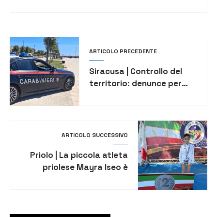
ARTICOLO PRECEDENTE
Siracusa | Controllo del
territorio: denunce per
guida senza patente e
possesso di coltello. Multe
per 6 mila euro
ARTICOLO SUCCESSIVO
Priolo | La piccola atleta
priolese Mayra Iseo è
campionessa italiana di
Aerial e Pole Dance