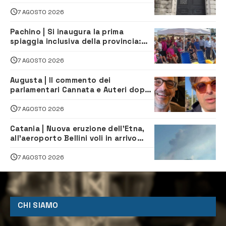
7 AGOSTO 2026
Pachino | Si inaugura la prima
spiaggia inclusiva della provincia:
assistenza e prevenzione aperte a
tutti
7 AGOSTO 2026
Augusta | Il commento dei
parlamentari Cannata e Auteri dopo
la firma del contatto per il
depuratore
7 AGOSTO 2026
Catania | Nuova eruzione dell’Etna,
all’aeroporto Bellini voli in arrivo
dirottati
7 AGOSTO 2026
CHI SIAMO