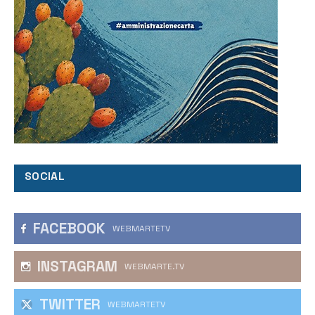
SOCIAL
FACEBOOK
WEBMARTETV
INSTAGRAM
WEBMARTE.TV
TWITTER
WEBMARTETV