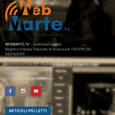
WEBMARTE.TV
– Quotidiano online
Registro stampa Tribunale di Siracusa N. 04/2010 DEL
09/04/2010
Direttore Responsabile:
Michele Accolla
Società editrice:
KFP TELEVISION AND WEB PRODUCTIONS
S.R.L.S.
P.Iva:
02184950893
mail:
redazione@webmarte.tv
ARTICOLI PIÙ LETTI