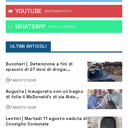
YOUTUBE
@WEBMARTETV
WHATSAPP
‎SEGUI IL CANALE
ULTIMI ARTICOLI
Buccheri | Detenzione a fini di
spaccio di 27 dosi di droga:
denunciati tre 20enni
7 AGOSTO 2026
Augusta | Inaugurato con un bagno
di folla il McDonald’s di via Aldo
Moro
7 AGOSTO 2026
Lentini | Martedì 11 agosto seduta di
Consiglio Comunale