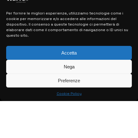
Per fornire le migliori esperienze, utilizziamo tecnologie come i
cookie per memorizzare e/o accedere alle informazioni del
MAPPA DEL SITO
dispositivo. Il consenso a queste tecnologie ci permetterà di
elaborare dati come il comportamento di navigazione o ID unici su
questo sito.
> NOTIZIE
> EDIZIONI LOCALI
Accetta
> CONTATTI
Nega
> INFO
Preferenze
Cookie Policy
© COPYRIGHT 2026:
KFP TELEVISION AND WEB PRODUCTIONS
S.R.L.S.
– P.IVA: 02184950893 – TUTTI I DIRITTI RISERVATI –