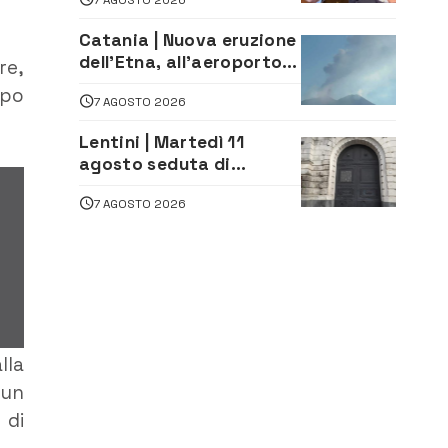
firma del contatto per il
depuratore
Catania | Nuova eruzione
dell’Etna, all’aeroporto
re,
Bellini voli in arrivo
ppo
7 AGOSTO 2026
dirottati
Lentini | Martedì 11
agosto seduta di
Consiglio Comunale
7 AGOSTO 2026
lla
 un
 di