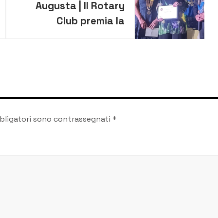
Augusta | Il Rotary
Club premia la
dott.ssa Enza
Marchica, presidente
dell’associazione “Il
Filo della Vita”
bligatori sono contrassegnati
*