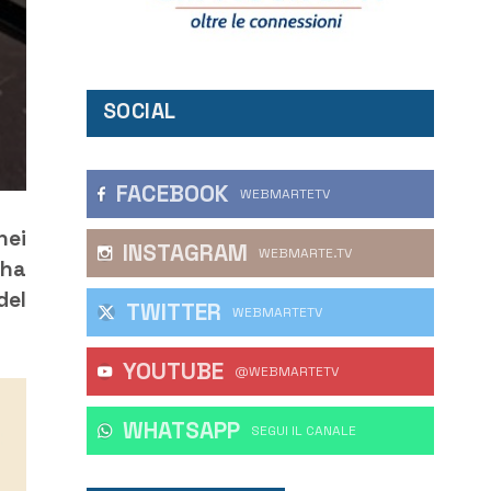
SOCIAL
FACEBOOK
WEBMARTETV
nei
INSTAGRAM
WEBMARTE.TV
 ha
del
TWITTER
WEBMARTETV
YOUTUBE
@WEBMARTETV
WHATSAPP
‎SEGUI IL CANALE