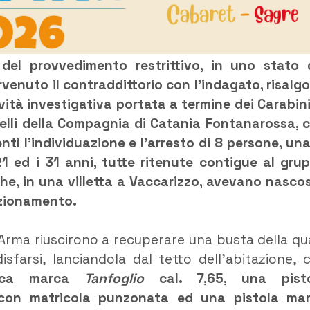
 del provvedimento restrittivo, in uno stato 
venuto il contraddittorio con l’indagato, risalg
vità investigativa portata a termine dei Carabini
elli della Compagnia di Catania Fontanarossa, 
tì l’individuazione e l’arresto di 8 persone, una
21 ed i 31 anni, tutte ritenute contigue al gru
che, in una villetta a Vaccarizzo, avevano nasco
izionamento.
ell’Arma riuscirono a recuperare una busta della qu
isfarsi, lanciandola dal tetto dell’abitazione, 
tica marca
Tanfoglio
cal. 7,65, una pist
con matricola punzonata ed una pistola ma