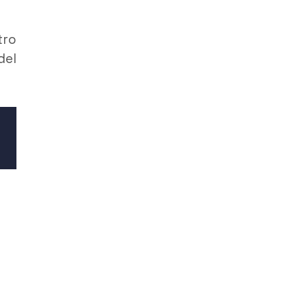
tro
del