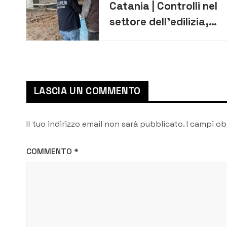
Catania | Controlli nel
settore dell’edilizia,
denunciati due
imprenditori a San
Cono e Scordia
LASCIA UN COMMENTO
Il tuo indirizzo email non sarà pubblicato.
I campi ob
COMMENTO
*