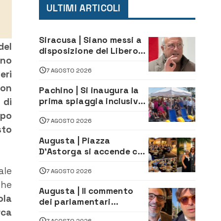
ULTIMI ARTICOLI
Siracusa | Siano messi a
del
disposizione del Libero
ono
Consorzio tutti gli atti
7 AGOSTO 2026
relativi alla
eri
privatizzazione della Sac
con
Pachino | Si inaugura la
 di
prima spiaggia inclusiva
della provincia:
ppo
7 AGOSTO 2026
assistenza e prevenzione
sto
aperte a tutti
Augusta | Piazza
D’Astorga si accende con
il primo Torneo di
ale
7 AGOSTO 2026
Burraco “Sotto le Stelle”
che
Augusta | Il commento
ola
dei parlamentari
rca
Cannata e Auteri dopo la
7 AGOSTO 2026