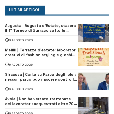
ULTIMI ARTICOLI
Augusta | Augusta d’Estate, stasera
il 1° Torneo di Burraco sotto le
Stelle: piazza D’Astorga già sold out
6 AGOSTO 2026
Melilli | Terrazza d’estate: laboratori
creativi di fashion styling e giochi
tradizionali di Zuimama, ecco come
iscriversi
6 AGOSTO 2026
Siracusa | Carta su Parco degli Iblei:
nessun parco può nascere contro le
comunità e il territorio
6 AGOSTO 2026
Avola | Non ha versato trattenute
dei lavoratori: sequestrati oltre 700
mila euro a imprenditore della
climatizzazione
6 AGOSTO 2026