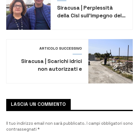
Siracusa | Perplessità
della Cisl sull’impegno della
Regione per il depuratore
consortile Ias
ARTICOLO SUCCESSIVO
Siracusa | Scarichi idrici
non autorizzati e
discariche a cielo aperto,
sanzioni della Capitaneria
di Porto- Guardia Costiera
LASCIA UN COMMENTO
Il tuo indirizzo email non sarà pubblicato.
I campi obbligatori sono
contrassegnati
*