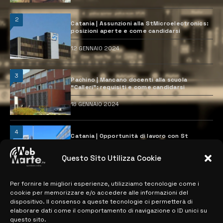
2
Catania | Assunzioni alla StMicroelectronics:
posizioni aperte e come candidarsi
12 GENNAIO 2024
3
Pachino | Mancano docenti alla scuola
“Calleri”: requisiti e come candidarsi
18 GENNAIO 2024
4
Catania | Opportunità di lavoro con St
Microelectronics: centinaia di assunzioni
previste
Questo Sito Utilizza Cookie
28 MARZO 2024
Per fornire le migliori esperienze, utilizziamo tecnologie come i
cookie per memorizzare e/o accedere alle informazioni del
MAPPA DEL SITO
dispositivo. Il consenso a queste tecnologie ci permetterà di
elaborare dati come il comportamento di navigazione o ID unici su
questo sito.