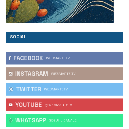
SOCIAL
FACEBOOK
WEBMARTETV
INSTAGRAM
WEBMARTE.TV
TWITTER
WEBMARTETV
YOUTUBE
@WEBMARTETV
WHATSAPP
‎SEGUI IL CANALE