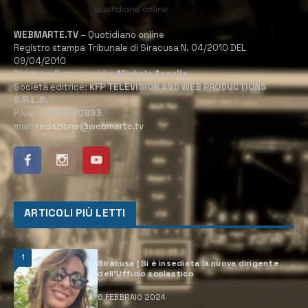
WEBMARTE.TV
– Quotidiano online
Registro stampa Tribunale di Siracusa N. 04/2010 DEL
09/04/2010
Direttore Responsabile:
Michele Accolla
Società editrice:
KFP TELEVISION AND WEB PRODUCTIONS
S.R.L.S.
P.Iva:
02184950893
mail:
redazione@webmarte.tv
ARTICOLI PIÙ LETTI
1
Siracusa | Si è insediata la nuova dirigente
dell’Ufficio scolastico
6 FEBBRAIO 2024