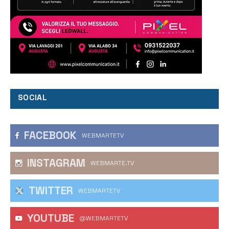
SOCIAL
FACEBOOK
WEBMARTETV
INSTAGRAM
WEBMARTE.TV
TWITTER
WEBMARTETV
YOUTUBE
@WEBMARTETV