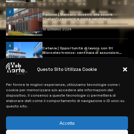
3
Pachino | Mancano docenti alla scuola
“Calleri”: requisiti e come candidarsi
18 GENNAIO 2024
4
Catania | Opportunità di lavoro con St
Microelectronics: centinaia di assunzioni
previste
28 MARZO 2024
Questo Sito Utilizza Cookie
Per fornire le migliori esperienze, utilizziamo tecnologie come i
MAPPA DEL SITO
cookie per memorizzare e/o accedere alle informazioni del
dispositivo. Il consenso a queste tecnologie ci permetterà di
> NOTIZIE
elaborare dati come il comportamento di navigazione o ID unici su
questo sito.
> EDIZIONI LOCALI
> CONTATTI
Accetta