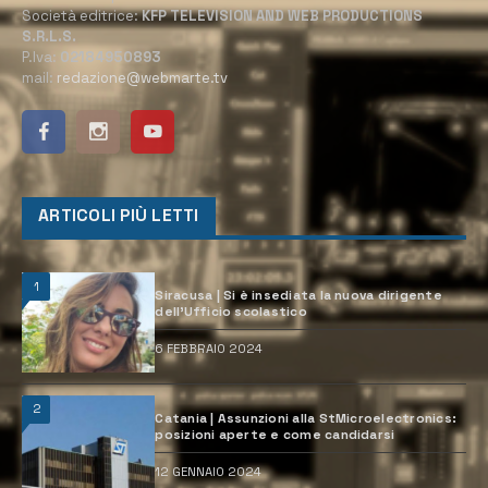
Società editrice:
KFP TELEVISION AND WEB PRODUCTIONS
S.R.L.S.
P.Iva:
02184950893
mail:
redazione@webmarte.tv
ARTICOLI PIÙ LETTI
1
Siracusa | Si è insediata la nuova dirigente
dell’Ufficio scolastico
6 FEBBRAIO 2024
2
Catania | Assunzioni alla StMicroelectronics:
posizioni aperte e come candidarsi
12 GENNAIO 2024