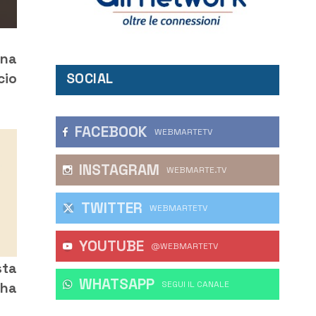
una
SOCIAL
cio
FACEBOOK
WEBMARTETV
INSTAGRAM
WEBMARTE.TV
TWITTER
WEBMARTETV
YOUTUBE
@WEBMARTETV
sta
WHATSAPP
‎SEGUI IL CANALE
 ha