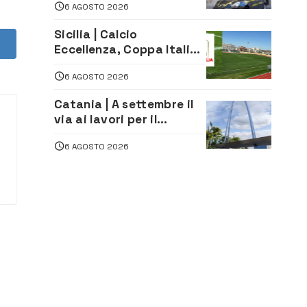
6 AGOSTO 2026
oltre 700 mila euro a
imprenditore della
Sicilia | Calcio
climatizzazione
Eccellenza, Coppa Italia:
il 30 agosto la prima di
6 AGOSTO 2026
andata
Catania | A settembre il
via ai lavori per il
rifacimento dell’ingresso
6 AGOSTO 2026
sud del porto