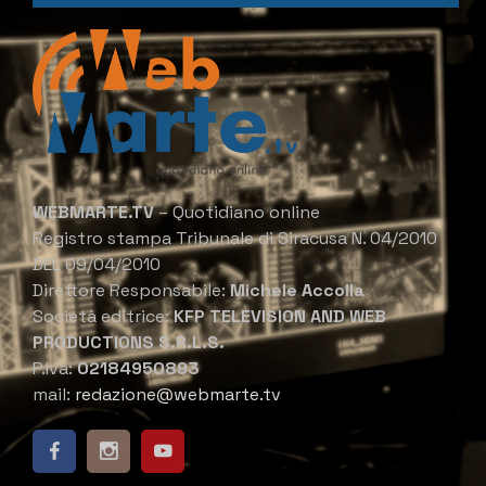
WEBMARTE.TV
– Quotidiano online
Registro stampa Tribunale di Siracusa N. 04/2010
DEL 09/04/2010
Direttore Responsabile:
Michele Accolla
Società editrice:
KFP TELEVISION AND WEB
PRODUCTIONS S.R.L.S.
P.Iva:
02184950893
mail:
redazione@webmarte.tv