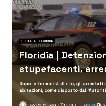
CRONACA
FLORIDIA
Floridia | Detenzion
stupefacenti, arres
Dopo le formalità di rito, gli arrestati
abitazioni, come disposto dall’Autorit
REDAZIONE WEBMARTE
12 APRILE 2024
1.193
0 M