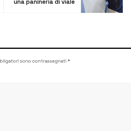
una panineria di viale
Tunisi, fermato il
presunto autore del
furto
bligatori sono contrassegnati
*