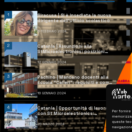
1
Siracusa | Si è insediata la nuova
dirigente dell’Ufficio scolastico
6 FEBBRAIO 2024
2
Catania | Assunzioni alla
StMicroelectronics: posizioni
aperte e come candidarsi
12 GENNAIO 2024
3
Pachino | Mancano docenti alla
scuola “Calleri”: requisiti e come
candidarsi
18 GENNAIO 2024
4
Catania | Opportunità di lavoro
Per fornire
con St Microelectronics:
memorizzare
centinaia di assunzioni previste
queste tec
28 MARZO 2024
navigazione