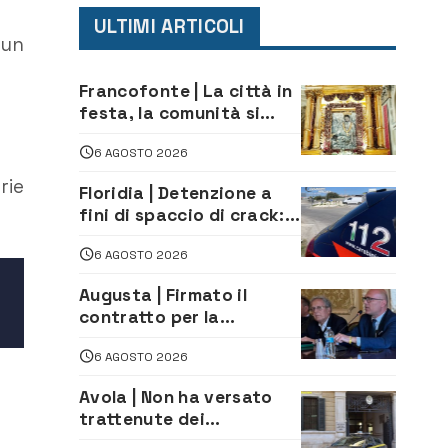
ULTIMI ARTICOLI
 un
Francofonte | La città in
festa, la comunità si
affida alla Madonna
6 AGOSTO 2026
della Neve tra fede e
tradizione
rie
Floridia | Detenzione a
fini di spaccio di crack:
arrestato 22enne
6 AGOSTO 2026
Augusta | Firmato il
contratto per la
realizzazione del
6 AGOSTO 2026
depuratore delle acque
reflue
Avola | Non ha versato
trattenute dei
lavoratori: sequestrati