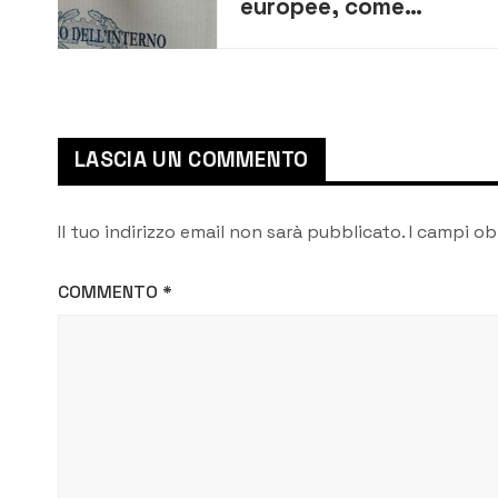
europee, come
funziona il voto per gli
studenti fuori sede
LASCIA UN COMMENTO
Il tuo indirizzo email non sarà pubblicato.
I campi ob
COMMENTO
*