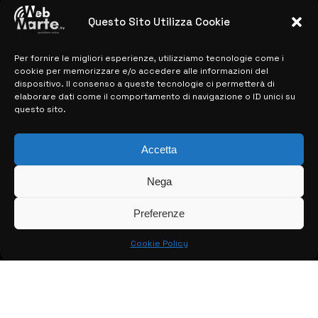
Microelectronics: centinaia di assunzioni
previste
Questo Sito Utilizza Cookie
28 MARZO 2024
Per fornire le migliori esperienze, utilizziamo tecnologie come i
cookie per memorizzare e/o accedere alle informazioni del
MAPPA DEL SITO
dispositivo. Il consenso a queste tecnologie ci permetterà di
elaborare dati come il comportamento di navigazione o ID unici su
questo sito.
> NOTIZIE
> EDIZIONI LOCALI
Accetta
> CONTATTI
Nega
> INFO
Preferenze
Cookie Policy