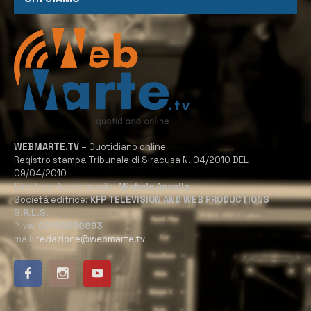
WEBMARTE.TV
– Quotidiano online
Registro stampa Tribunale di Siracusa N. 04/2010 DEL
09/04/2010
Direttore Responsabile:
Michele Accolla
Società editrice:
KFP TELEVISION AND WEB PRODUCTIONS
S.R.L.S.
P.Iva:
02184950893
mail:
redazione@webmarte.tv