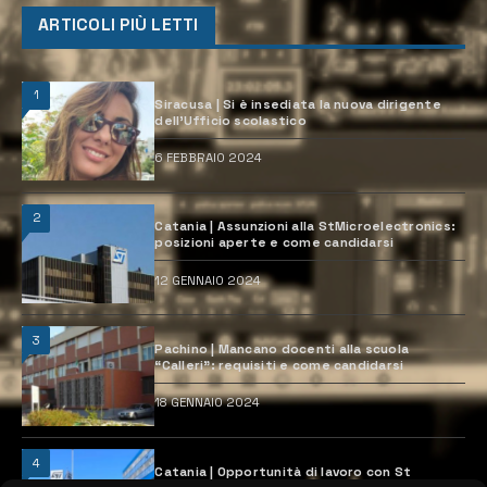
ARTICOLI PIÙ LETTI
1
Siracusa | Si è insediata la nuova dirigente
dell’Ufficio scolastico
6 FEBBRAIO 2024
2
Catania | Assunzioni alla StMicroelectronics:
posizioni aperte e come candidarsi
12 GENNAIO 2024
3
Pachino | Mancano docenti alla scuola
“Calleri”: requisiti e come candidarsi
18 GENNAIO 2024
4
Catania | Opportunità di lavoro con St