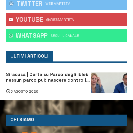
TWITTER
WEBMARTETV
YOUTUBE
@WEBMARTETV
WHATSAPP
‎SEGUI IL CANALE
ULTIMI ARTICOLI
Siracusa | Carta su Parco degli Iblei:
nessun parco può nascere contro le
comunità e il territorio
6 AGOSTO 2026
CHI SIAMO