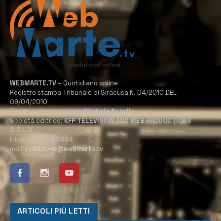
WEBMARTE.TV
– Quotidiano online
Registro stampa Tribunale di Siracusa N. 04/2010 DEL
09/04/2010
Direttore Responsabile:
Michele Accolla
Società editrice:
KFP TELEVISION AND WEB PRODUCTIONS
S.R.L.S.
P.Iva:
02184950893
mail:
redazione@webmarte.tv
ARTICOLI PIÙ LETTI