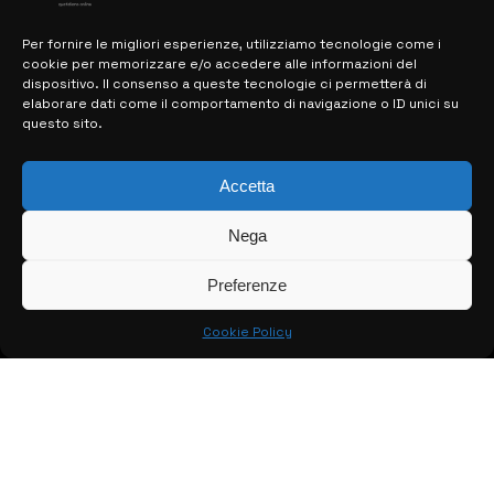
Per fornire le migliori esperienze, utilizziamo tecnologie come i
cookie per memorizzare e/o accedere alle informazioni del
MAPPA DEL SITO
dispositivo. Il consenso a queste tecnologie ci permetterà di
elaborare dati come il comportamento di navigazione o ID unici su
questo sito.
> NOTIZIE
> EDIZIONI LOCALI
Accetta
> CONTATTI
Nega
> INFO
Preferenze
Cookie Policy
© COPYRIGHT 2026:
KFP TELEVISION AND WEB PRODUCTIONS
S.R.L.S.
– P.IVA: 02184950893 – TUTTI I DIRITTI RISERVATI –