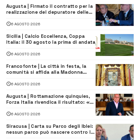
Augusta | Firmato il contratto per la
realizzazione del depuratore delle
acque reflue
6 AGOSTO 2026
Sicilia | Calcio Eccellenza, Coppa
Italia: il 30 agosto la prima di andata
6 AGOSTO 2026
Francofonte | La città in festa, la
comunità si affida alla Madonna
della Neve tra fede e tradizione
6 AGOSTO 2026
Augusta | Rottamazione quinquies,
Forza Italia rivendica il risultato: «La
proposta è nostra»
6 AGOSTO 2026
Siracusa | Carta su Parco degli Iblei:
nessun parco può nascere contro le
comunità e il territorio