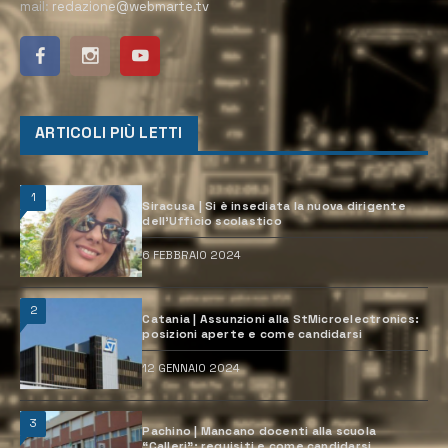
mail:
redazione@webmarte.tv
ARTICOLI PIÙ LETTI
1
Siracusa | Si è insediata la nuova dirigente
dell’Ufficio scolastico
6 FEBBRAIO 2024
2
Catania | Assunzioni alla StMicroelectronics:
posizioni aperte e come candidarsi
12 GENNAIO 2024
3
Pachino | Mancano docenti alla scuola
“Calleri”: requisiti e come candidarsi