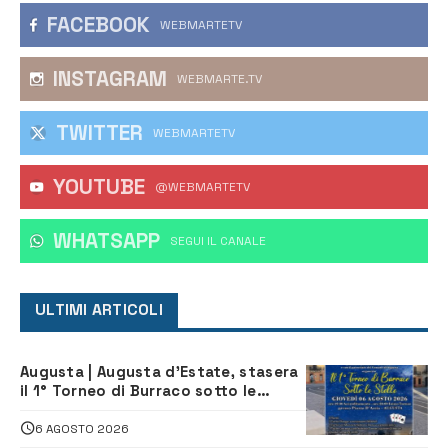
FACEBOOK
WEBMARTETV
INSTAGRAM
WEBMARTE.TV
TWITTER
WEBMARTETV
YOUTUBE
@WEBMARTETV
WHATSAPP
‎SEGUI IL CANALE
ULTIMI ARTICOLI
Augusta | Augusta d’Estate, stasera
il 1° Torneo di Burraco sotto le
Stelle: piazza D’Astorga già sold out
6 AGOSTO 2026