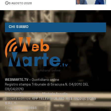
6 AGOSTO 2026
CHI SIAMO
WEBMARTE.TV
– Quotidiano online
Registro stampa Tribunale di Siracusa N. 04/2010 DEL
09/04/2010
Direttore Responsabile:
Michele Accolla
Società editrice:
KFP TELEVISION AND WEB PRODUCTIONS
S.R.L.S.
P.Iva:
02184950893