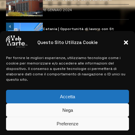
18 GENNAIO 2024
4
Catania | Opportunità di lavoro con St
Microelectronics: centinaia di assunzioni
previste
Questo Sito Utilizza Cookie
28 MARZO 2024
Per fornire le migliori esperienze, utilizziamo tecnologie come i
cookie per memorizzare e/o accedere alle informazioni del
MAPPA DEL SITO
dispositivo. Il consenso a queste tecnologie ci permetterà di
elaborare dati come il comportamento di navigazione o ID unici su
questo sito.
> NOTIZIE
> EDIZIONI LOCALI
Accetta
> CONTATTI
Nega
> INFO
Preferenze