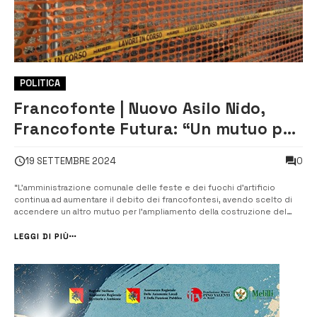
POLITICA
Francofonte | Nuovo Asilo Nido,
Francofonte Futura: “Un mutuo per
l’ampliamento della struttura”
0
19 SETTEMBRE 2024
“L’amministrazione comunale delle feste e dei fuochi d’artificio
continua ad aumentare il debito dei francofontesi, avendo scelto di
accendere un altro mutuo per l’ampliamento della costruzione del
nuovo asilo nido e della scuola dell’infanzia, la cui realizzazione è già
stata finanziata a costo zero con il PNRR per 3 milioni di euro”, a scriv...
LEGGI DI PIÙ