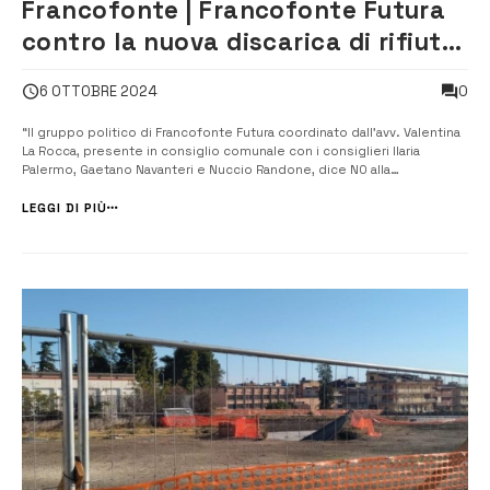
Francofonte | Francofonte Futura
contro la nuova discarica di rifiuti
a Lentini
0
6 OTTOBRE 2024
“Il gruppo politico di Francofonte Futura coordinato dall’avv. Valentina
La Rocca, presente in consiglio comunale con i consiglieri Ilaria
Palermo, Gaetano Navanteri e Nuccio Randone, dice NO alla
costruzione di una nuova discarica nel vicino territorio di Lentini, nella
quale verranno depositate tonnellate di nuovi rifiuti provenienti d...
LEGGI DI PIÙ