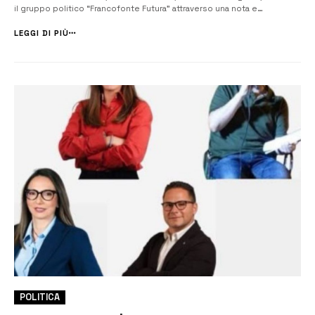
il gruppo politico “Francofonte Futura” attraverso una nota e
documentando quanto sta accadendo all’interno delle scuole. “È
inaccettabile vedere edifici scolastici in queste condizioni, dove st...
LEGGI DI PIÙ
POLITICA