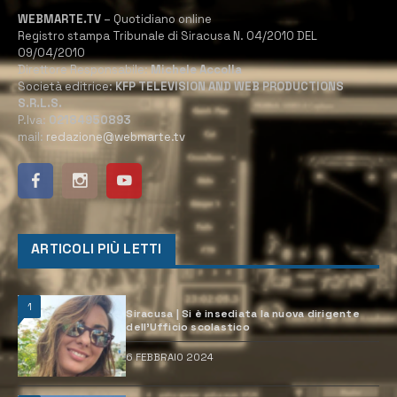
WEBMARTE.TV
– Quotidiano online
Registro stampa Tribunale di Siracusa N. 04/2010 DEL
09/04/2010
Direttore Responsabile:
Michele Accolla
Società editrice:
KFP TELEVISION AND WEB PRODUCTIONS
S.R.L.S.
P.Iva:
02184950893
mail:
redazione@webmarte.tv
ARTICOLI PIÙ LETTI
1
Siracusa | Si è insediata la nuova dirigente
dell’Ufficio scolastico
6 FEBBRAIO 2024