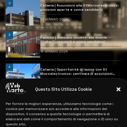
2
Catania | Assunzioni alla StMicroelectronics:
posizioni aperte e come candidarsi
12 GENNAIO 2024
3
Pachino | Mancano docenti alla scuola
“Calleri”: requisiti e come candidarsi
18 GENNAIO 2024
4
Catania | Opportunità di lavoro con St
Microelectronics: centinaia di assunzioni
previste
28 MARZO 2024
Questo Sito Utilizza Cookie
Per fornire le migliori esperienze, utilizziamo tecnologie come i
MAPPA DEL SITO
cookie per memorizzare e/o accedere alle informazioni del
dispositivo. Il consenso a queste tecnologie ci permetterà di
> NOTIZIE
elaborare dati come il comportamento di navigazione o ID unici su
questo sito.