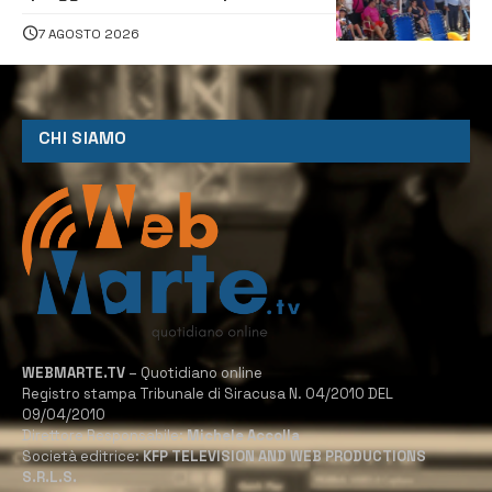
assistenza e prevenzione aperte a
tutti
7 AGOSTO 2026
CHI SIAMO
WEBMARTE.TV
– Quotidiano online
Registro stampa Tribunale di Siracusa N. 04/2010 DEL
09/04/2010
Direttore Responsabile:
Michele Accolla
Società editrice:
KFP TELEVISION AND WEB PRODUCTIONS
S.R.L.S.