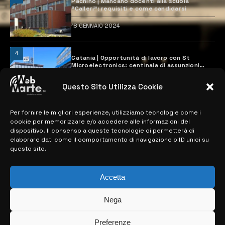
Pachino | Mancano docenti alla scuola
“Calleri”: requisiti e come candidarsi
18 GENNAIO 2024
4
Catania | Opportunità di lavoro con St
Microelectronics: centinaia di assunzioni
previste
28 MARZO 2024
Questo Sito Utilizza Cookie
Per fornire le migliori esperienze, utilizziamo tecnologie come i
MAPPA DEL SITO
cookie per memorizzare e/o accedere alle informazioni del
dispositivo. Il consenso a queste tecnologie ci permetterà di
elaborare dati come il comportamento di navigazione o ID unici su
> NOTIZIE
questo sito.
> EDIZIONI LOCALI
Accetta
> CONTATTI
Nega
> INFO
Preferenze