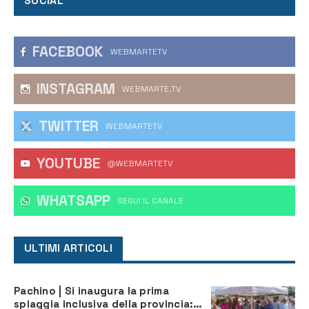
SOCIAL
FACEBOOK
WEBMARTETV
INSTAGRAM
WEBMARTE.TV
TWITTER
WEBMARTETV
YOUTUBE
@WEBMARTETV
WHATSAPP
‎SEGUI IL CANALE
ULTIMI ARTICOLI
Pachino | Si inaugura la prima
spiaggia inclusiva della provincia: