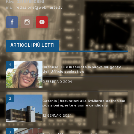
P.Iva:
02184950893
mail:
redazione@webmarte.tv
ARTICOLI PIÙ LETTI
1
Siracusa | Si è insediata la nuova dirigente
dell’Ufficio scolastico
6 FEBBRAIO 2024
2
Catania | Assunzioni alla StMicroelectronics:
posizioni aperte e come candidarsi
12 GENNAIO 2024
3