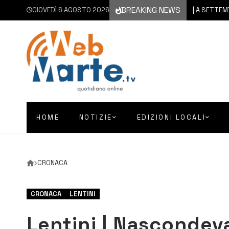
BREAKING NEWS
GIOVEDÌ 6 AGOSTO 2026
6 AGOSTO 2026
CATANIA | A SETTEMBRE IL
HOME
NOTIZIE
EDIZIONI LOCALI
CRONACA
CRONACA
LENTINI
Lentini | Nascondeva