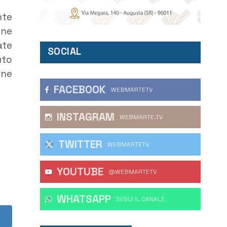
nte
one
ate
SOCIAL
uto
one
FACEBOOK
WEBMARTETV
INSTAGRAM
WEBMARTE.TV
TWITTER
WEBMARTETV
YOUTUBE
@WEBMARTETV
WHATSAPP
‎SEGUI IL CANALE