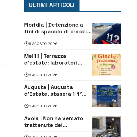
ULTIMI ARTICOLI
Floridia | Detenzione a
fini di spaccio di crack:
arrestato 22enne
6 AGOSTO 2026
Melilli | Terrazza
d’estate: laboratori
creativi di fashion
6 AGOSTO 2026
styling e giochi
tradizionali di Zuimama,
Augusta | Augusta
ecco come iscriversi
d’Estate, stasera il 1°
Torneo di Burraco sotto
6 AGOSTO 2026
le Stelle: piazza
D’Astorga già sold out
Avola | Non ha versato
trattenute dei
lavoratori: sequestrati
6 AGOSTO 2026