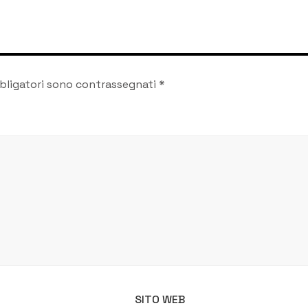
danneggiamento ed
abbandono di rifiuti
bligatori sono contrassegnati
*
SITO WEB