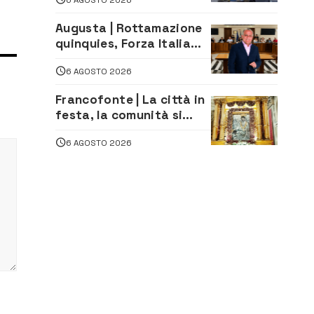
oltre 700 mila euro a
imprenditore della
Augusta | Rottamazione
climatizzazione
quinquies, Forza Italia
rivendica il risultato:
6 AGOSTO 2026
«La proposta è nostra»
Francofonte | La città in
festa, la comunità si
affida alla Madonna
6 AGOSTO 2026
della Neve tra fede e
tradizione