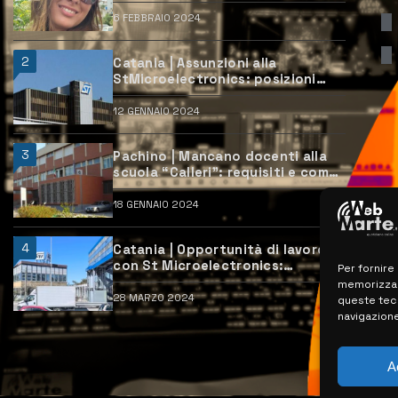
6 FEBBRAIO 2024
2
Catania | Assunzioni alla
StMicroelectronics: posizioni
aperte e come candidarsi
12 GENNAIO 2024
3
Pachino | Mancano docenti alla
scuola “Calleri”: requisiti e come
candidarsi
18 GENNAIO 2024
4
Catania | Opportunità di lavoro
con St Microelectronics:
Per fornire
centinaia di assunzioni previste
memorizzare
28 MARZO 2024
queste tec
navigazione
A