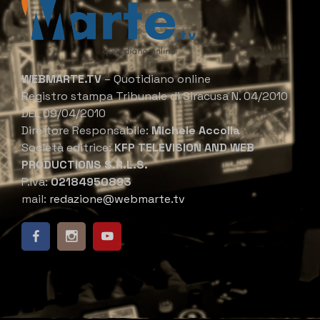
WEBMARTE.TV
– Quotidiano online
Registro stampa Tribunale di Siracusa N. 04/2010
DEL 09/04/2010
Direttore Responsabile:
Michele Accolla
Società editrice:
KFP TELEVISION AND WEB
PRODUCTIONS S.R.L.S.
P.Iva:
02184950893
mail:
redazione@webmarte.tv