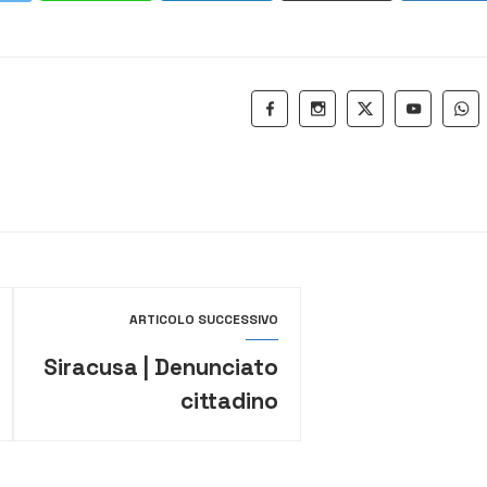
ARTICOLO SUCCESSIVO
Siracusa | Denunciato
cittadino
extracomunitario per
estorsione, furto,