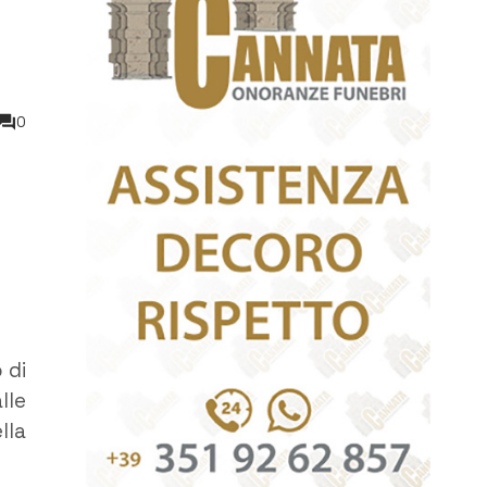
0
 di
lle
lla