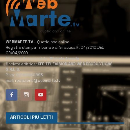
WEBMARTE.TV
– Quotidiano online
Registro stampa Tribunale di Siracusa N. 04/2010 DEL
09/04/2010
Direttore Responsabile:
Michele Accolla
Società editrice:
KFP TELEVISION AND WEB PRODUCTIONS
S.R.L.S.
P.Iva:
02184950893
mail:
redazione@webmarte.tv
ARTICOLI PIÙ LETTI