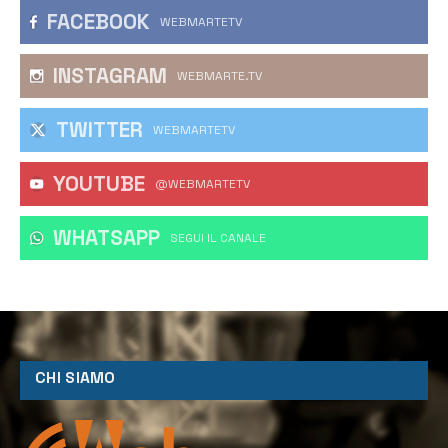
FACEBOOK
WEBMARTETV
INSTAGRAM
WEBMARTE.TV
TWITTER
WEBMARTETV
YOUTUBE
@WEBMARTETV
WHATSAPP
‎SEGUI IL CANALE
CHI SIAMO