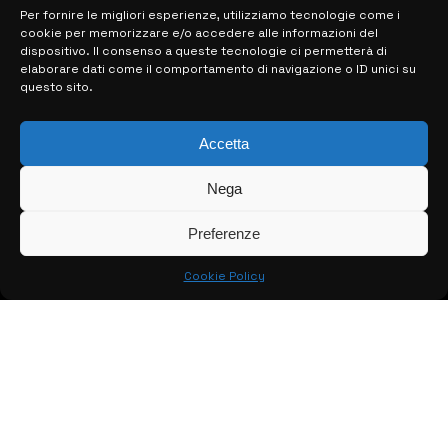
Per fornire le migliori esperienze, utilizziamo tecnologie come i
cookie per memorizzare e/o accedere alle informazioni del
MAPPA DEL SITO
dispositivo. Il consenso a queste tecnologie ci permetterà di
elaborare dati come il comportamento di navigazione o ID unici su
questo sito.
> NOTIZIE
> EDIZIONI LOCALI
Accetta
> CONTATTI
Nega
> INFO
Preferenze
Cookie Policy
© COPYRIGHT 2026:
KFP TELEVISION AND WEB PRODUCTIONS
S.R.L.S.
– P.IVA: 02184950893 – TUTTI I DIRITTI RISERVATI –
CREATO DA LUIGI PITARI