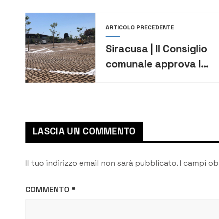
ARTICOLO PRECEDENTE
Siracusa | Il Consiglio
comunale approva la
mozione del Pd per la
riapertura del
parcheggio di via
Damone
LASCIA UN COMMENTO
Il tuo indirizzo email non sarà pubblicato.
I campi ob
COMMENTO
*