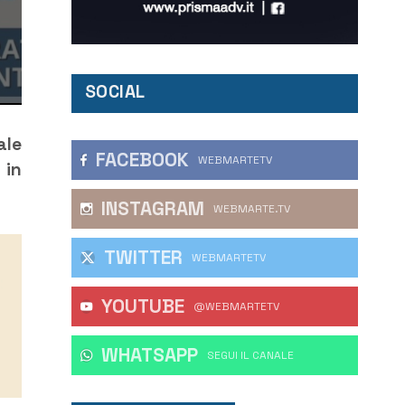
SOCIAL
ale
FACEBOOK
WEBMARTETV
 in
INSTAGRAM
WEBMARTE.TV
TWITTER
WEBMARTETV
YOUTUBE
@WEBMARTETV
WHATSAPP
‎SEGUI IL CANALE