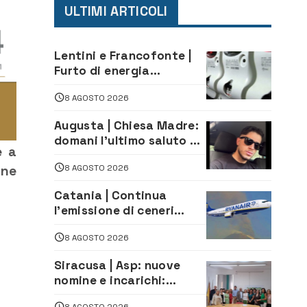
ULTIMI ARTICOLI
Lentini e Francofonte |
Furto di energia
elettrica, denunciate 4
8 AGOSTO 2026
persone
Augusta | Chiesa Madre:
domani l’ultimo saluto ad
e a
Alessandro Sicuso,
8 AGOSTO 2026
one
morto in un incidente
stradale
Catania | Continua
l’emissione di ceneri
dall’Etna. Sospese le
8 AGOSTO 2026
attività all’aeroporto di
Fontanarossa
Siracusa | Asp: nuove
nomine e incarichi:
Mazzola al Laboratorio
8 AGOSTO 2026