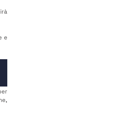
irà
e e
er
he,