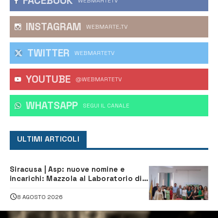
FACEBOOK
WEBMARTETV
INSTAGRAM
WEBMARTE.TV
TWITTER
WEBMARTETV
YOUTUBE
@WEBMARTETV
WHATSAPP
‎SEGUI IL CANALE
ULTIMI ARTICOLI
Siracusa | Asp: nuove nomine e
incarichi: Mazzola al Laboratorio di
Sanità pubblica, Matteliano al
Servizio Legale
8 AGOSTO 2026