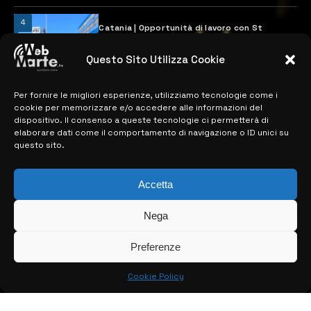
4
Catania | Opportunità di lavoro con St
Microelectronics: centinaia di assunzioni
previste
Questo Sito Utilizza Cookie
28 MARZO 2024
Per fornire le migliori esperienze, utilizziamo tecnologie come i
cookie per memorizzare e/o accedere alle informazioni del
MAPPA DEL SITO
dispositivo. Il consenso a queste tecnologie ci permetterà di
elaborare dati come il comportamento di navigazione o ID unici su
questo sito.
> NOTIZIE
> EDIZIONI LOCALI
Accetta
> CONTATTI
Nega
> INFO
Preferenze
Cookie Policy