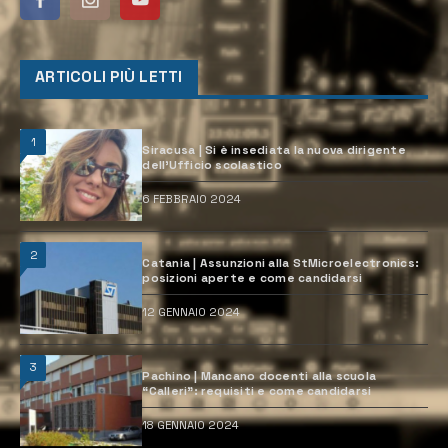
ARTICOLI PIÙ LETTI
1
Siracusa | Si è insediata la nuova dirigente
dell’Ufficio scolastico
6 FEBBRAIO 2024
2
Catania | Assunzioni alla StMicroelectronics:
posizioni aperte e come candidarsi
12 GENNAIO 2024
3
Pachino | Mancano docenti alla scuola
“Calleri”: requisiti e come candidarsi
18 GENNAIO 2024