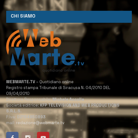
CHI SIAMO
WEBMARTE.TV
– Quotidiano online
Registro stampa Tribunale di Siracusa N. 04/2010 DEL
09/04/2010
Direttore Responsabile:
Michele Accolla
Società editrice:
KFP TELEVISION AND WEB PRODUCTIONS
S.R.L.S.
P.Iva:
02184950893
mail:
redazione@webmarte.tv