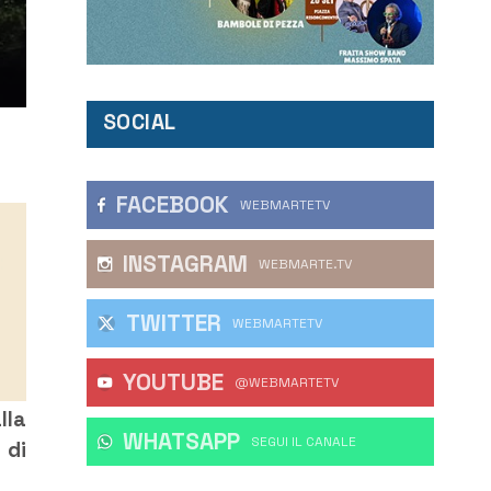
SOCIAL
FACEBOOK
WEBMARTETV
INSTAGRAM
WEBMARTE.TV
TWITTER
WEBMARTETV
YOUTUBE
@WEBMARTETV
lla
WHATSAPP
‎SEGUI IL CANALE
 di