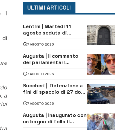
ULTIMI ARTICOLI
 il
Lentini | Martedì 11
agosto seduta di
 di
Consiglio Comunale
7 AGOSTO 2026
Augusta | Il commento
dei parlamentari
ure
Cannata e Auteri dopo la
7 AGOSTO 2026
firma del contatto per il
depuratore
Buccheri | Detenzione a
rdo
fini di spaccio di 27 dosi
, a
di droga: denunciati tre
ici
7 AGOSTO 2026
20enni
Augusta | Inaugurato con
un bagno di folla il
tra
McDonald’s di via Aldo