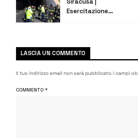
Siracusa |
Esercitazione
autostrada tratto
Augusta-Lentini:
riapertura prevista
nel fine settimana e
LASCIA UN COMMENTO
nuova chiusura
Il tuo indirizzo email non sarà pubblicato.
I campi ob
COMMENTO
*