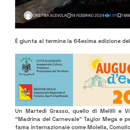
CRISTINA SCEVOLA
14 FEBBRAIO 2024
1.511
1 MI
É giunta al termine la 64esima edizione del 
Un Martedì Grasso, quello di Melilli e V
“Madrina del Carnevale” Taylor Mega e per
fama internazionale come Molella, Comollo 