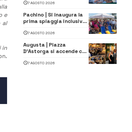
7 AGOSTO 2026
Moro
lla
o e
Pachino | Si inaugura la
prima spiaggia inclusiva
 al
della provincia:
7 AGOSTO 2026
assistenza e prevenzione
aperte a tutti
Augusta | Piazza
 in
D’Astorga si accende con
on.
il primo Torneo di
7 AGOSTO 2026
Burraco “Sotto le Stelle”