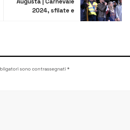
Augusta | Carnevale
2024, sfilate e
premiazioni in
seguitissime dirette
bligatori sono contrassegnati
*