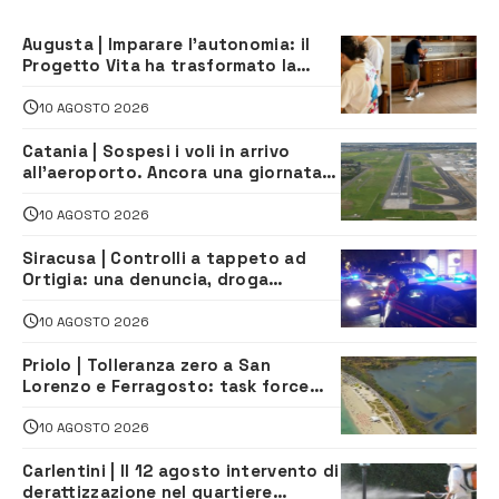
Augusta | Imparare l’autonomia: il
Progetto Vita ha trasformato la
quotidianità in una palestra di
indipendenza
10 AGOSTO 2026
Catania | Sospesi i voli in arrivo
all’aeroporto. Ancora una giornata
di disagi per i viaggiatori
10 AGOSTO 2026
Siracusa | Controlli a tappeto ad
Ortigia: una denuncia, droga
sequestrata e oltre 9.500 euro di
multe
10 AGOSTO 2026
Priolo | Tolleranza zero a San
Lorenzo e Ferragosto: task force
contro degrado e caos sul litorale,
navette gratuite
10 AGOSTO 2026
Carlentini | Il 12 agosto intervento di
derattizzazione nel quartiere