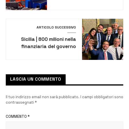
Piano regionale dei rifiuti.
Previsti due
termovalorizzatori.
ARTICOLO SUCCESSIVO
Sicilia | 800 milioni nella
finanziaria del governo
Schifani
LASCIA UN COMMENTO
Il tuo indirizzo email non sarà pubblicato.
I campi obbligatori sono
contrassegnati
*
COMMENTO
*