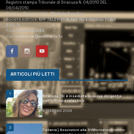
Registro stampa Tribunale di Siracusa N. 04/2010 DEL
09/04/2010
Direttore Responsabile:
Michele Accolla
Società editrice:
KFP TELEVISION AND WEB PRODUCTIONS
S.R.L.S.
P.Iva:
02184950893
mail:
redazione@webmarte.tv
ARTICOLI PIÙ LETTI
1
Siracusa | Si è insediata la nuova dirigente
dell’Ufficio scolastico
6 FEBBRAIO 2024
2
Catania | Assunzioni alla StMicroelectronics: