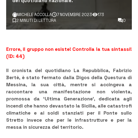
del quotidiano nazionale.
MICHELE ACCOLLA
7 NOVEMBRE 2023
173
2 MINUTI DI LETTURA
0
Errore, il gruppo non esiste! Controlla la tua sintassi!
(ID: 44)
Il cronista del quotidiano La Repubblica, Fabrizio
Bertè, è stato fermato dalla Digos della Questura dì
Messina, la sua città, mentre si accingeva a
raccontare una manifestazione non violenta,
promossa da ‘Ultima Generazione’, dedicata agli
incendi che hanno devastato la Sicilia, alle catastrofi
climatiche e ai soldi stanziati per il Ponte sullo
Stretto invece che per le infrastrutture e per la
messa in sicurezza del territorio.