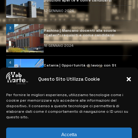
posizioni aperte e come candidarsi
12 GENNAIO 2024
3
Pachino | Mancano docenti alla scuola
“Calleri”: requisiti e come candidarsi
18 GENNAIO 2024
4
Catania | Opportunità di lavoro con St
Microelectronics: centinaia di assunzioni
previste
Questo Sito Utilizza Cookie
28 MARZO 2024
Per fornire le migliori esperienze, utilizziamo tecnologie come i
cookie per memorizzare e/o accedere alle informazioni del
MAPPA DEL SITO
dispositivo. Il consenso a queste tecnologie ci permetterà di
elaborare dati come il comportamento di navigazione o ID unici su
questo sito.
> NOTIZIE
> EDIZIONI LOCALI
Accetta