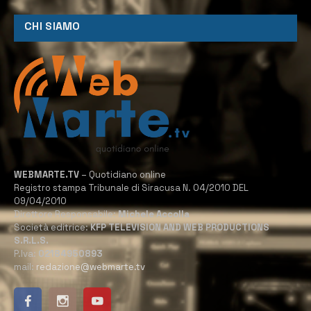
CHI SIAMO
WEBMARTE.TV
– Quotidiano online
Registro stampa Tribunale di Siracusa N. 04/2010 DEL
09/04/2010
Direttore Responsabile:
Michele Accolla
Società editrice:
KFP TELEVISION AND WEB PRODUCTIONS
S.R.L.S.
P.Iva:
02184950893
mail:
redazione@webmarte.tv