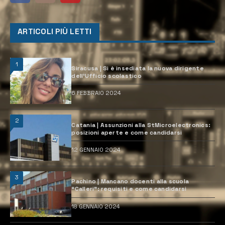
ARTICOLI PIÙ LETTI
1
Siracusa | Si è insediata la nuova dirigente
dell’Ufficio scolastico
6 FEBBRAIO 2024
2
Catania | Assunzioni alla StMicroelectronics:
posizioni aperte e come candidarsi
12 GENNAIO 2024
3
Pachino | Mancano docenti alla scuola
“Calleri”: requisiti e come candidarsi
18 GENNAIO 2024