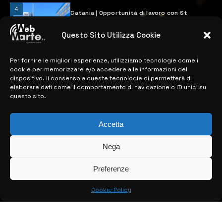
4
Catania | Opportunità di lavoro con St
Microelectronics: centinaia di assunzioni
previste
Questo Sito Utilizza Cookie
28 MARZO 2024
Per fornire le migliori esperienze, utilizziamo tecnologie come i
cookie per memorizzare e/o accedere alle informazioni del
MAPPA DEL SITO
dispositivo. Il consenso a queste tecnologie ci permetterà di
elaborare dati come il comportamento di navigazione o ID unici su
questo sito.
> NOTIZIE
> EDIZIONI LOCALI
Accetta
> CONTATTI
Nega
> INFO
Preferenze
Cookie Policy