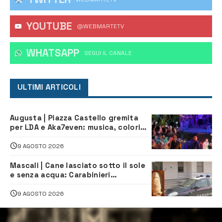
YOUTUBE
@WEBMARTETV
WHATSAPP
‎SEGUI IL CANALE
ULTIMI ARTICOLI
Augusta | Piazza Castello gremita
per LDA e Aka7even: musica, colori
ed emozioni per “Augusta d’Estate”
9 AGOSTO 2026
Mascali | Cane lasciato sotto il sole
e senza acqua: Carabinieri
denunciano proprietario
9 AGOSTO 2026