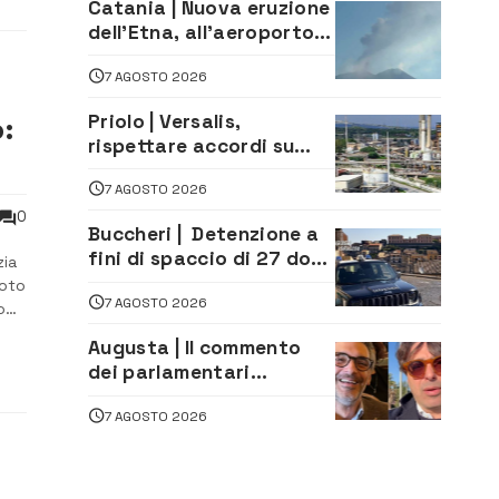
Catania | Nuova eruzione
dell’Etna, all’aeroporto
Bellini voli in arrivo
7 AGOSTO 2026
dirottati
Priolo | Versalis,
o:
rispettare accordi su
salvaguardia dei posti di
7 AGOSTO 2026
lavoro. Il sindaco scrive
alla società
0
Buccheri | Detenzione a
fini di spaccio di 27 dosi
zia
di droga: denunciati tre
Noto
7 AGOSTO 2026
20enni
o
i
Augusta | Il commento
dei parlamentari
Cannata e Auteri dopo la
7 AGOSTO 2026
firma del contatto per il
depuratore