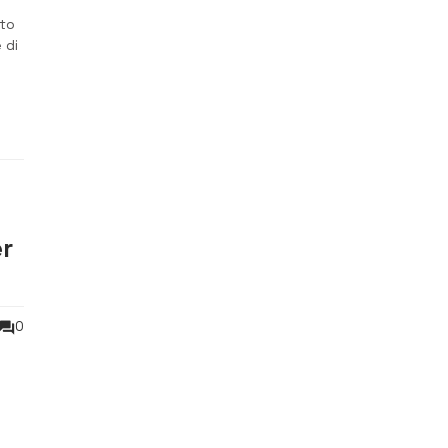
ato
 di
er
0
mo è