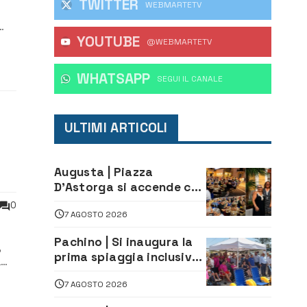
TWITTER
WEBMARTETV
YOUTUBE
axi
@WEBMARTETV
WHATSAPP
‎SEGUI IL CANALE
ULTIMI ARTICOLI
Augusta | Piazza
D’Astorga si accende con
a
il primo Torneo di
0
7 AGOSTO 2026
Burraco “Sotto le Stelle”
Pachino | Si inaugura la
,
prima spiaggia inclusiva
a
della provincia:
i
7 AGOSTO 2026
assistenza e prevenzione
o
aperte a tutti