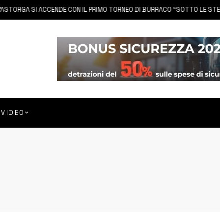
A SI ACCENDE CON IL PRIMO TORNEO DI BURRACO “SOTTO LE STELLE”
VIDEO