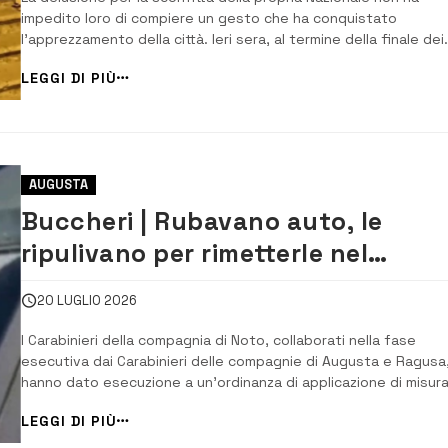
impedito loro di compiere un gesto che ha conquistato
l’apprezzamento della città. Ieri sera, al termine della finale dei
Mondiali persa dall’Argentina contro la Spagna, trasmessa su m
LEGGI DI PIÙ
schermo a Noto, un gruppo di giovani della numerosa comunità
argentina residente in ...
AUGUSTA
Buccheri | Rubavano auto, le
ripulivano per rimetterle nel
mercato: 5 arresti, uno ad August
20 LUGLIO 2026
I Carabinieri della compagnia di Noto, collaborati nella fase
esecutiva dai Carabinieri delle compagnie di Augusta e Ragusa
hanno dato esecuzione a un’ordinanza di applicazione di misur
cautelare in carcere emessa dal Gip del Tribunale di Siracusa ne
LEGGI DI PIÙ
confronti di cinque persone. Sono ritenute responsabili, a vari
titolo e in concorso tra l...