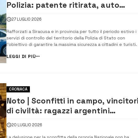
Polizia: patente ritirata, auto
sequestrata, 3 sanzioni
27 LUGLIO 2026
Rafforzati a Siracusa e in provincia per tutto il periodo estivo i
servizi di controllo del territorio della Polizia di Stato con
l’obiettivo di garantire la massima sicurezza a cittadini e turisti. 
particolare, questo fine settimana i controlli si sono concentra
LEGGI DI PIÙ
Noto dove, agenti in servizio al Commissariato e al reparto
Prevenzi...
CRONACA
Noto | Sconfitti in campo, vincitor
di civiltà: ragazzi argentini
ripuliscono la scalinata della
20 LUGLIO 2026
Cattedrale
La delusione per la sconfitta della propria Nazionale non ha