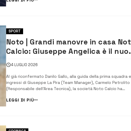
risultato essere alla guida di un ciclomotore Piaggio Liberty
provento di un furto commesso...
SPORT
Noto | Grandi manovre in casa No
Calcio: Giuseppe Angelica è il nuo
Ds
4 LUGLIO 2026
Al già riconfermato Danilo Gallo, alla guida della prima squadra e
ingressi di Giuseppe La Pira (Team Manager), Carmelo Petrolito
(Responsabile dell’Area Tecnica), la società Noto Calcio ha
ufficializzato un altro profilo di esperienza, quello di Giuseppe
LEGGI DI PIÙ
Angelica, che ricoprirà il ruolo di Direttore Sportivo. Il nuovo
direttore spor...