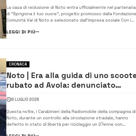
La casa di reclusione di Noto entra ufficialmente nel partenari
di “Sprigiona il tuo cuore”, progetto promosso dalla Fondazione
Comunità Val di Noto e selezionato dall’impresa sociale Con i
Bambini nell’ambito del Fondo per il contrasto della povertà
LEGGI DI PIÙ
educativa minorile. Un ingresso ch...
CRONACA
Noto | Era alla guida di uno scoot
rubato ad Avola: denunciato
27enne
8 LUGLIO 2026
Questa notte, i Carabinieri della Radiomobile della compagnia di
Noto, durante un controllo alla circolazione stradale, hanno
deferito in stato di libertà per riciclaggio un 27enne con
precedenti penali e di polizia per reati contro la persona. L’uo
LEGGI DI PIÙ