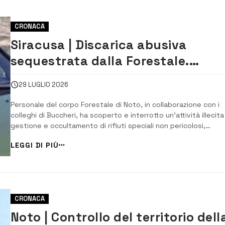
CRONACA
Siracusa | Discarica abusiva
sequestrata dalla Forestale.
Denunciato 53enne
29 LUGLIO 2026
Personale del corpo Forestale di Noto, in collaborazione con i
colleghi di Buccheri, ha scoperto e interrotto un’attività illecita
gestione e occultamento di rifiuti speciali non pericolosi,
denunciando il proprietario del terreno dove era stata realizza
LEGGI DI PIÙ
la discarica abusiva. Si tratta di un 53enne di Noto indagato pe
attività ille...
CRONACA
Noto | Controllo del territorio dell