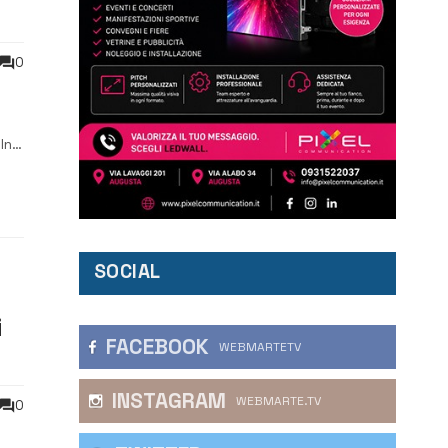
0
In
ti a
SOCIAL
i
FACEBOOK
WEBMARTETV
INSTAGRAM
WEBMARTE.TV
0