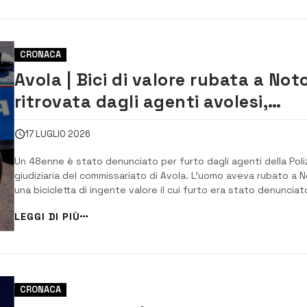
CRONACA
Avola | Bici di valore rubata a Not
ritrovata dagli agenti avolesi,
denunciato il ladro
17 LUGLIO 2026
Un 48enne è stato denunciato per furto dagli agenti della Poli
giudiziaria del commissariato di Avola. L’uomo aveva rubato a 
una bicicletta di ingente valore il cui furto era stato denunciat
dal proprietario al commissariato netino. La sinergica azione de
LEGGI DI PIÙ
due uffici di Polizia ha condotto gli investigatori avolesi ad
esaminare alcune...
CRONACA