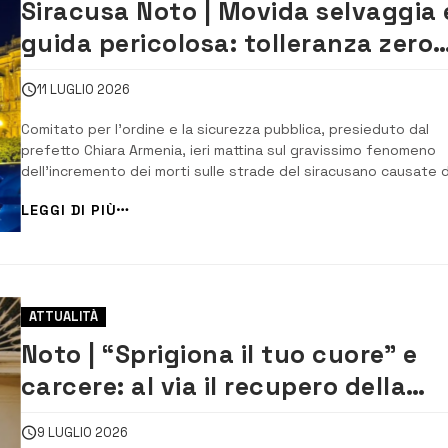
Siracusa Noto | Movida selvaggia 
guida pericolosa: tolleranza zero
della Questura
11 LUGLIO 2026
Comitato per l’ordine e la sicurezza pubblica, presieduto dal
prefetto Chiara Armenia, ieri mattina sul gravissimo fenomeno
dell’incremento dei morti sulle strade del siracusano causate 
atteggiamenti non conformi alle regole del Codice della strada. 
LEGGI DI PIÙ
questore Aldo Fusco, da pochi giorni insediatosi a Siracusa, ha 
da subito disposto un...
ATTUALITÀ
Noto | “Sprigiona il tuo cuore” e
carcere: al via il recupero della
cappella settecentesca
9 LUGLIO 2026