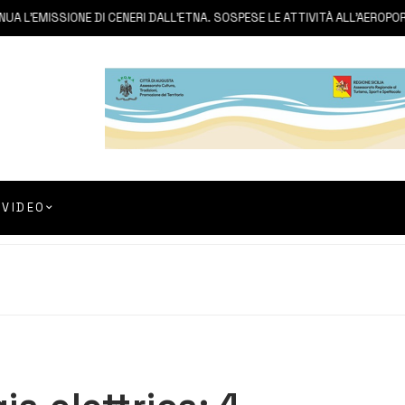
L’EMISSIONE DI CENERI DALL’ETNA. SOSPESE LE ATTIVITÀ ALL’AEROPORTO
VIDEO