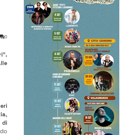
0
i”.
lle
eri
ia,
 di
ndo