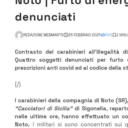
Noto | Furto di energ
denunciati
REDAZIONE WEBMARTE
25 FEBBRAIO 2021
568
2 MINU
Contrasto dei carabinieri all’illegalità 
Quattro soggetti denunciati per furto di
prescrizioni anti covid ed al codice della s
[/]
I carabinieri della compagnia di Noto (SR)
“Cacciatori di Sicilia”
di Sigonella, reparto
nelle ultime ore, hanno effettuato un con
Noto.
I militari si sono concentrati sui 