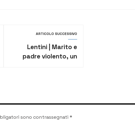
ARTICOLO SUCCESSIVO
Lentini | Marito e
padre violento, un
41enne in carcere per
maltrattamenti,
lesioni, minacce e
violenza sessuale
bligatori sono contrassegnati
*