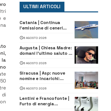
ero
ULTIMI ARTICOLI
tri
e e
Catania | Continua
una
l’emissione di ceneri
dall’Etna. Sospese le
8 AGOSTO 2026
attività all’aeroporto di
Fontanarossa
ato
Augusta | Chiesa Madre:
ni,
domani l’ultimo saluto ad
Alessandro Sicuso,
 la
8 AGOSTO 2026
morto in un incidente
ino
stradale
Siracusa | Asp: nuove
ate
nomine e incarichi:
 50
Mazzola al Laboratorio
tre
8 AGOSTO 2026
di Sanità pubblica,
 di
Matteliano al Servizio
Lentini e Francofonte |
Legale
non
Furto di energia
elettrica, denunciate 4