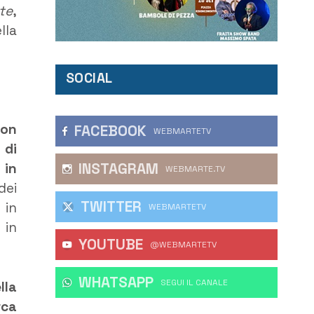
te
,
lla
SOCIAL
con
FACEBOOK
WEBMARTETV
 di
INSTAGRAM
 in
WEBMARTE.TV
dei
TWITTER
 in
WEBMARTETV
 in
YOUTUBE
@WEBMARTETV
WHATSAPP
‎SEGUI IL CANALE
lla
rca