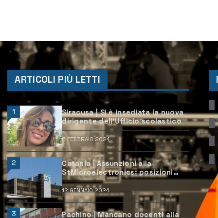
ARTICOLI PIÙ LETTI
1
Siracusa | Si è insediata la nuova
dirigente dell’Ufficio scolastico
6 FEBBRAIO 2024
2
Catania | Assunzioni alla
StMicroelectronics: posizioni
aperte e come candidarsi
12 GENNAIO 2024
3
Pachino | Mancano docenti alla