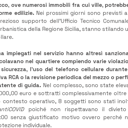
co, ove numerosi immobili fra cui ville, potrebb
orme edilizie.
Nei prossimi giorni sono previsti al
l prezioso supporto dell’Ufficio Tecnico Comunal
rbanistica della Regione Sicilia, stanno stilando 
llare.
Arma impiegati nel servizio hanno altresì sanzion
rcolavano nel quartiere compiendo varie violazio
 sicurezza, l’uso del telefono cellulare durante
va RCA o la revisione periodica del mezzo o perf
tente di guida.
Nel complesso, sono state elev
0.000,00 euro e sottratti complessivamente oltre
o contesto operativo, 8 soggetti sono stati inol
antiCOVID
poiché non rispettavano il divieto
5:00 senza giustificato motivo ovvero perché 
otezione individuale.