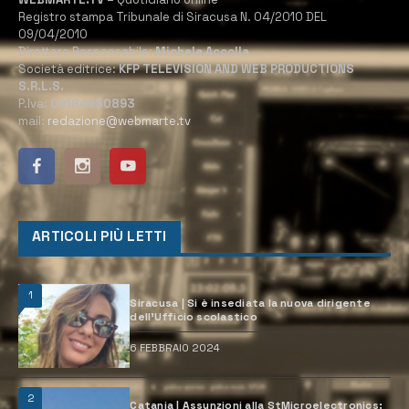
Registro stampa Tribunale di Siracusa N. 04/2010 DEL
09/04/2010
Direttore Responsabile:
Michele Accolla
Società editrice:
KFP TELEVISION AND WEB PRODUCTIONS
S.R.L.S.
P.Iva:
02184950893
mail:
redazione@webmarte.tv
ARTICOLI PIÙ LETTI
1
Siracusa | Si è insediata la nuova dirigente
dell’Ufficio scolastico
6 FEBBRAIO 2024
2
Catania | Assunzioni alla StMicroelectronics: