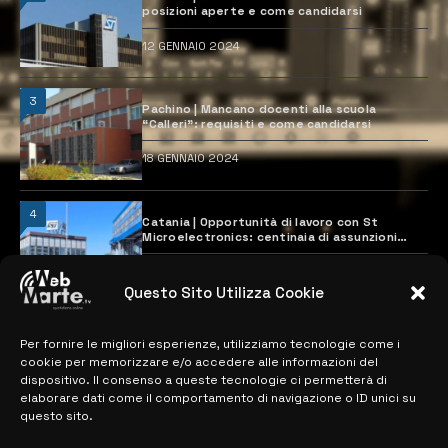
posizioni aperte e come candidarsi
12 GENNAIO 2024
3
Pachino | Mancano docenti alla scuola
“Calleri”: requisiti e come candidarsi
18 GENNAIO 2024
4
Catania | Opportunità di lavoro con St
Microelectronics: centinaia di assunzioni
previste
28 MARZO 2024
Questo Sito Utilizza Cookie
Per fornire le migliori esperienze, utilizziamo tecnologie come i
MAPPA DEL SITO
cookie per memorizzare e/o accedere alle informazioni del
dispositivo. Il consenso a queste tecnologie ci permetterà di
> NOTIZIE
elaborare dati come il comportamento di navigazione o ID unici su
questo sito.
> EDIZIONI LOCALI