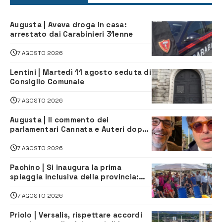
Augusta | Aveva droga in casa:
arrestato dai Carabinieri 31enne
7 AGOSTO 2026
Lentini | Martedì 11 agosto seduta di
Consiglio Comunale
7 AGOSTO 2026
Augusta | Il commento dei
parlamentari Cannata e Auteri dopo
la firma del contatto per il
depuratore
7 AGOSTO 2026
Pachino | Si inaugura la prima
spiaggia inclusiva della provincia:
assistenza e prevenzione aperte a
tutti
7 AGOSTO 2026
Priolo | Versalis, rispettare accordi