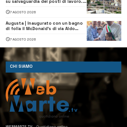
su salvaguardia dei posti di lavoro. Il
sindaco scrive alla società
7 AGOSTO 2026
Augusta | Inaugurato con un bagno
di folla il McDonald’s di via Aldo
Moro
7 AGOSTO 2026
CHI SIAMO
WEBMARTE.TV
– Quotidiano online