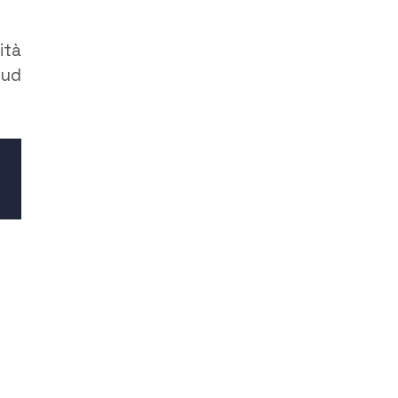
ità
sud