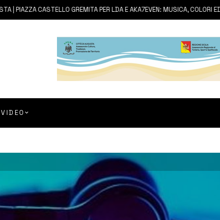
PIAZZA CASTELLO GREMITA PER LDA E AKA7EVEN: MUSICA, COLORI ED EMO
VIDEO