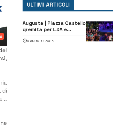
ULTIMI ARTICOLI
Augusta | Piazza Castello
gremita per LDA e
Aka7even: musica, colori
9 AGOSTO 2026
ed emozioni per
“Augusta d’Estate”
del
si,
ria
 di
et,
one