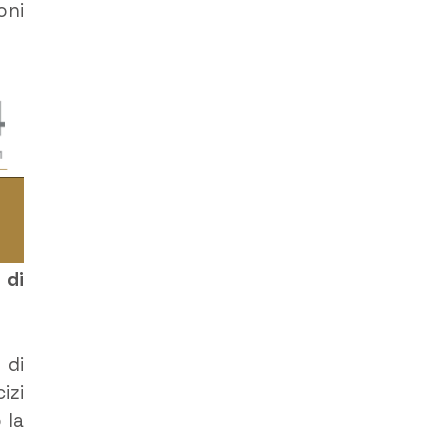
oni
 di
 di
izi
 la