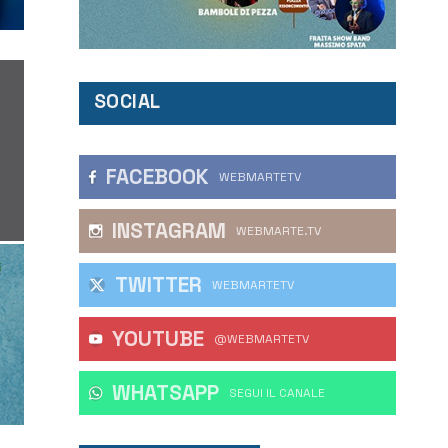
SOCIAL
FACEBOOK
WEBMARTETV
INSTAGRAM
WEBMARTE.TV
TWITTER
WEBMARTETV
YOUTUBE
@WEBMARTETV
WHATSAPP
‎SEGUI IL CANALE