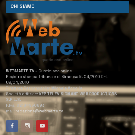
CHI SIAMO
WEBMARTE.TV
– Quotidiano online
Registro stampa Tribunale di Siracusa N. 04/2010 DEL
09/04/2010
Direttore Responsabile:
Michele Accolla
Società editrice:
KFP TELEVISION AND WEB PRODUCTIONS
S.R.L.S.
P.Iva:
02184950893
mail:
redazione@webmarte.tv