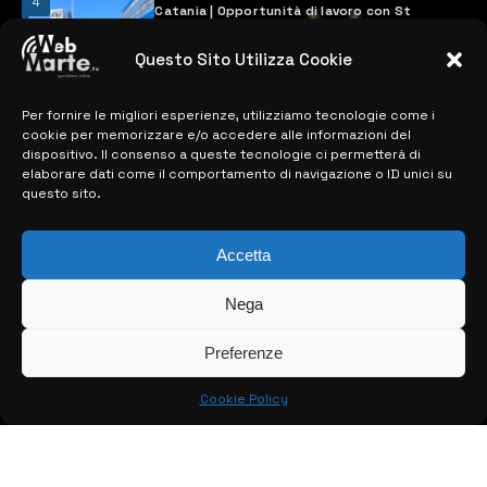
4
Catania | Opportunità di lavoro con St
Microelectronics: centinaia di assunzioni
previste
Questo Sito Utilizza Cookie
28 MARZO 2024
Per fornire le migliori esperienze, utilizziamo tecnologie come i
cookie per memorizzare e/o accedere alle informazioni del
MAPPA DEL SITO
dispositivo. Il consenso a queste tecnologie ci permetterà di
elaborare dati come il comportamento di navigazione o ID unici su
questo sito.
> NOTIZIE
> EDIZIONI LOCALI
Accetta
> CONTATTI
Nega
> INFO
Preferenze
Cookie Policy