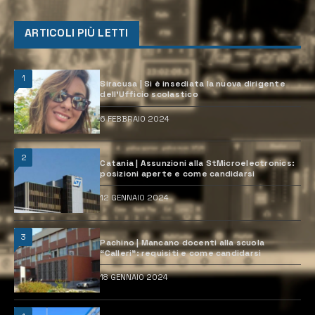
ARTICOLI PIÙ LETTI
1
Siracusa | Si è insediata la nuova dirigente
dell’Ufficio scolastico
6 FEBBRAIO 2024
2
Catania | Assunzioni alla StMicroelectronics:
posizioni aperte e come candidarsi
12 GENNAIO 2024
3
Pachino | Mancano docenti alla scuola
“Calleri”: requisiti e come candidarsi
18 GENNAIO 2024