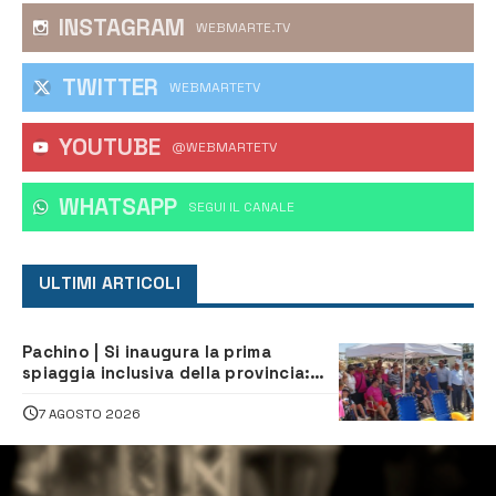
INSTAGRAM
WEBMARTE.TV
TWITTER
WEBMARTETV
YOUTUBE
@WEBMARTETV
WHATSAPP
‎SEGUI IL CANALE
ULTIMI ARTICOLI
Pachino | Si inaugura la prima
spiaggia inclusiva della provincia:
assistenza e prevenzione aperte a
tutti
7 AGOSTO 2026