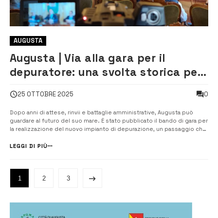
AUGUSTA
Augusta | Via alla gara per il
depuratore: una svolta storica per
la città e il suo mare [VIDEO]
0
25 OTTOBRE 2025
Dopo anni di attese, rinvii e battaglie amministrative, Augusta può
guardare al futuro del suo mare. È stato pubblicato il bando di gara per
la realizzazione del nuovo impianto di depurazione, un passaggio che
il sindaco Giuseppe Di Mare ha definito “una data storica” per la città.
L’annuncio è stato dato nel corso di una […]
LEGGI DI PIÙ
1
2
3