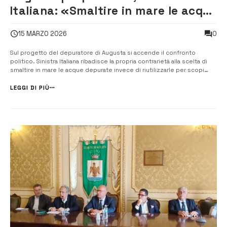
Italiana: «Smaltire in mare le acque
depurate è un errore»
0
15 MARZO 2026
Sul progetto del depuratore di Augusta si accende il confronto
politico. Sinistra Italiana ribadisce la propria contrarietà alla scelta di
smaltire in mare le acque depurate invece di riutilizzarle per scopi
agricoli e industriali. A intervenire è Sebastiano Zappulla, segretario
provinciale di Sinistra Italiana–Avs, che in una nota sottolinea ...
LEGGI DI PIÙ