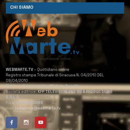
CHI SIAMO
WEBMARTE.TV
– Quotidiano online
Registro stampa Tribunale di Siracusa N. 04/2010 DEL
09/04/2010
Direttore Responsabile:
Michele Accolla
Società editrice:
KFP TELEVISION AND WEB PRODUCTIONS
S.R.L.S.
P.Iva:
02184950893
mail:
redazione@webmarte.tv