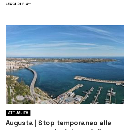
sollevare la questione è Cinzia Di Modica, […]
LEGGI DI PIÙ
ATTUALITÀ
Augusta | Stop temporaneo alle