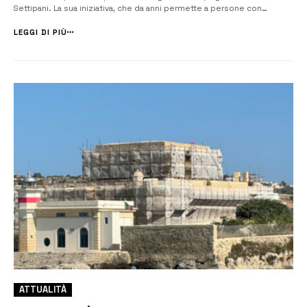
Settipani. La sua iniziativa, che da anni permette a persone con
disabilità di vivere una giornata in mare senza barriere, sarà presto
raccontata al grande pubblico attraverso un servizio della t...
LEGGI DI PIÙ
ATTUALITÀ