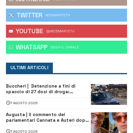
TWITTER
WEBMARTETV
YOUTUBE
@WEBMARTETV
WHATSAPP
‎SEGUI IL CANALE
ULTIMI ARTICOLI
Buccheri | Detenzione a fini di
spaccio di 27 dosi di droga:
denunciati tre 20enni
7 AGOSTO 2026
Augusta | Il commento dei
parlamentari Cannata e Auteri dopo
la firma del contatto per il
depuratore
7 AGOSTO 2026