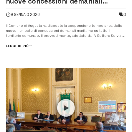
nuove concessioni demaniali
marittime
0
9 GENNAIO 2026
Il Comune di Augusta ha disposto la sospensione temporanea delle
nuove richieste di concessioni demaniali marittime su tutto il
territorio comunale. Il provvedimento, adottato dal IV Settore Servizi
di Pianificazione e Sviluppo, resterà in vigore fino al 31 marzo 2026,
salvo conclusione anticipata della pianificazione in corso. La
LEGGI DI PIÙ
decisione na...