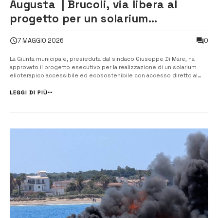
Augusta | Brucoli, via libera al
progetto per un solarium
accessibile ed ecosostenibile sul
0
7 MAGGIO 2026
mare
La Giunta municipale, presieduta dal sindaco Giuseppe Di Mare, ha
approvato il progetto esecutivo per la realizzazione di un solarium
elioterapico accessibile ed ecosostenibile con accesso diretto al
mare in località Brucoli. Il provvedimento è stato adottato il 5 maggio.
L’intervento rientra nell’ambito del Pr Fesr 2021-2027 – Siru, azione
LEGGI DI PIÙ
4....