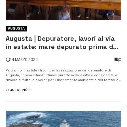
AUGUSTA
Augusta | Depuratore, lavori al via
in estate: mare depurato prima del
2030
0
14 MARZO 2026
Partiranno in estate i lavori per la realizzazione del depuratore di
Augusta, l’opera infrastrutturale più attesa dalla città e considerata la
“madre di tutte le opere” per il risanamento ambientale del territorio.
Il cronoprogramma prevede circa 560 giorni lavorativi per il
completamento dell’impianto, tempi che consentono di ipotizzare la
LEGGI DI PIÙ
pi...