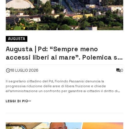
AUGUSTA
Augusta | Pd: “Sempre meno
accessi liberi al mare”. Polemica sul
Piano del demanio marittimo
0
18 LUGLIO 2026
Il segretario cittadino del Pd, Fiorindo Passanisi denuncia la
progressiva riduzione delle aree di libera fruizione e chiede
all’amministrazione un confronto per garantire ai cittadini il diritto di
accesso alla costa Il Partito democratico di Augusta torna a
denunciare quella che definisce una progressiva riduzione degli spazi
LEGGI DI PIÙ
di libera...