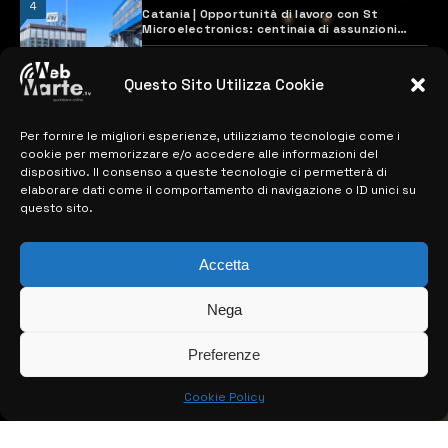
4
Catania | Opportunità di lavoro con St
Microelectronics: centinaia di assunzioni
previste
28 MARZO 2024
Questo Sito Utilizza Cookie
Per fornire le migliori esperienze, utilizziamo tecnologie come i
MAPPA DEL SITO
cookie per memorizzare e/o accedere alle informazioni del
dispositivo. Il consenso a queste tecnologie ci permetterà di
> NOTIZIE
elaborare dati come il comportamento di navigazione o ID unici su
questo sito.
> EDIZIONI LOCALI
> CONTATTI
Accetta
> INFO
Nega
Preferenze
Cookie Policy