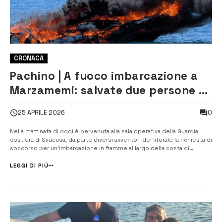
CRONACA
Pachino | A fuoco imbarcazione a
Marzamemi: salvate due persone di
Avola
0
25 APRILE 2026
Nella mattinata di oggi è pervenuta alla sala operativa della Guardia
costiera di Siracusa, da parte diversi avventori del litorale la richiesta di
soccorso per un’imbarcazione in fiamme al largo della costa di
contrada San Lorenzo. Immediatamente è stata dirottata sul posto la
motovedetta della Guardia di finanza V854, già in navigazione nell...
LEGGI DI PIÙ