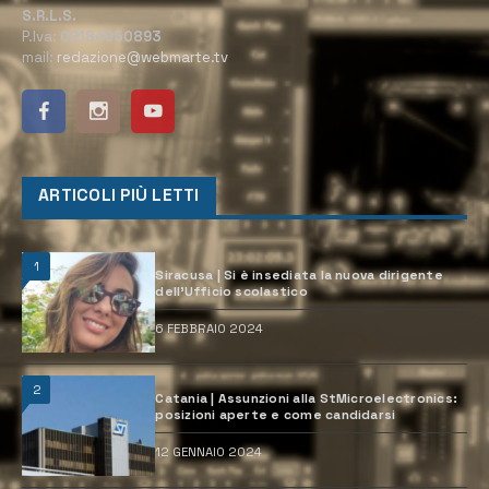
S.R.L.S.
P.Iva:
02184950893
mail:
redazione@webmarte.tv
ARTICOLI PIÙ LETTI
1
Siracusa | Si è insediata la nuova dirigente
dell’Ufficio scolastico
6 FEBBRAIO 2024
2
Catania | Assunzioni alla StMicroelectronics:
posizioni aperte e come candidarsi
12 GENNAIO 2024