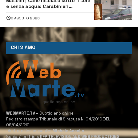
Mascali | Cane lasciato sotto il sole
e senza acqua: Carabinieri
denunciano proprietario
9 AGOSTO 2026
CHI SIAMO
WEBMARTE.TV
– Quotidiano online
Registro stampa Tribunale di Siracusa N. 04/2010 DEL
09/04/2010
Direttore Responsabile:
Michele Accolla
Società editrice:
KFP TELEVISION AND WEB PRODUCTIONS