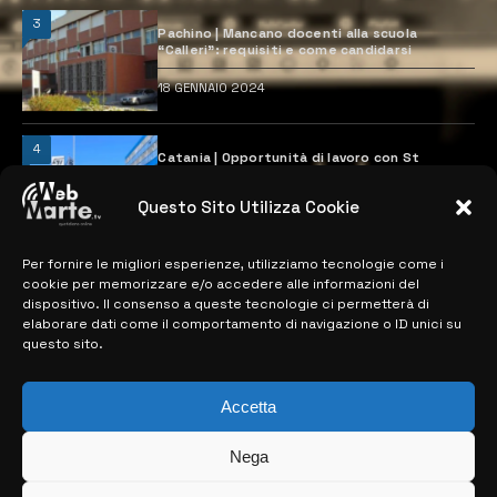
3
Pachino | Mancano docenti alla scuola
“Calleri”: requisiti e come candidarsi
18 GENNAIO 2024
4
Catania | Opportunità di lavoro con St
Microelectronics: centinaia di assunzioni
previste
Questo Sito Utilizza Cookie
28 MARZO 2024
Per fornire le migliori esperienze, utilizziamo tecnologie come i
cookie per memorizzare e/o accedere alle informazioni del
MAPPA DEL SITO
dispositivo. Il consenso a queste tecnologie ci permetterà di
elaborare dati come il comportamento di navigazione o ID unici su
questo sito.
> NOTIZIE
> EDIZIONI LOCALI
Accetta
> CONTATTI
Nega
> INFO