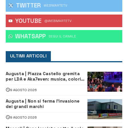
TWITTER
WEBMARTETV
YOUTUBE
@WEBMARTETV
WHATSAPP
‎SEGUI IL CANALE
ULTIMI ARTICOLI
Augusta | Piazza Castello gremita
per LDA e Aka7even: musica, colori
ed emozioni per “Augusta d’Estate”
9 AGOSTO 2026
Augusta | Non si ferma l’invasione
dei grandi marchi
9 AGOSTO 2026