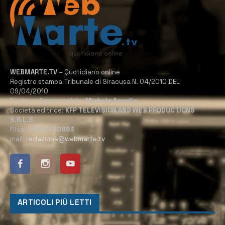
WEBMARTE.TV
– Quotidiano online
Registro stampa Tribunale di Siracusa N. 04/2010 DEL
09/04/2010
Direttore Responsabile:
Michele Accolla
Società editrice:
KFP TELEVISION AND WEB PRODUCTIONS
S.R.L.S.
P.Iva:
02184950893
mail:
redazione@webmarte.tv
ARTICOLI PIÙ LETTI