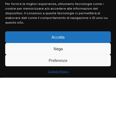
Per fornire le migliori esperienze, utilizziamo tecnologie come i
cookie per memorizzare e/o accedere alle informazioni del
MAPPA DEL SITO
dispositivo. Il consenso a queste tecnologie ci permetterà di
elaborare dati come il comportamento di navigazione o ID unici su
questo sito.
> NOTIZIE
> EDIZIONI LOCALI
Accetta
> CONTATTI
Nega
> INFO
Preferenze
Cookie Policy
© COPYRIGHT 2026:
KFP TELEVISION AND WEB PRODUCTIONS
S.R.L.S.
– P.IVA: 02184950893 – TUTTI I DIRITTI RISERVATI –
CREATO DA LUIGI PITARI