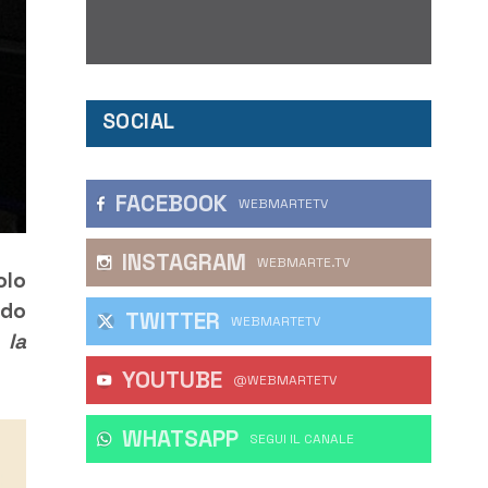
SOCIAL
FACEBOOK
WEBMARTETV
INSTAGRAM
WEBMARTE.TV
olo
ado
TWITTER
WEBMARTETV
 la
YOUTUBE
@WEBMARTETV
WHATSAPP
‎SEGUI IL CANALE