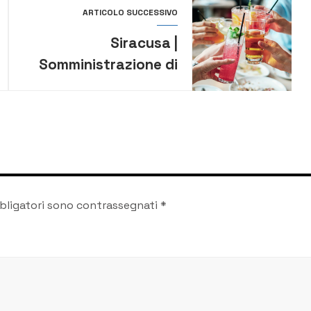
ARTICOLO SUCCESSIVO
Siracusa |
Somministrazione di
alcolici a minori di 16
anni, denunciato
imprenditore 55enne.
Contestate anche
violazioni
amministrative per
bligatori sono contrassegnati
*
circa 2500 euro