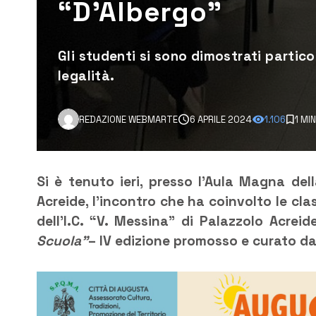
“D’Albergo”
Gli studenti si sono dimostrati partico
legalità.
REDAZIONE WEBMARTE
6 APRILE 2024
1.106
1 MI
Si è tenuto ieri, presso l’Aula Magna del
Acreide, l’incontro che ha coinvolto le cl
dell’I.C. “V. Messina” di Palazzolo Acrei
Scuola”
– IV edizione promosso e curato da