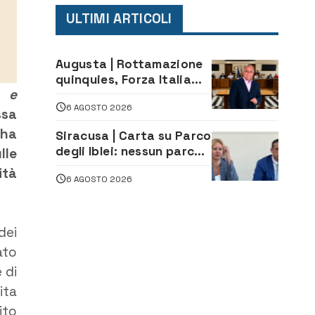
ULTIMI ARTICOLI
Augusta | Rottamazione
quinquies, Forza Italia
e e
rivendica il risultato:
6 AGOSTO 2026
«La proposta è nostra»
ssa
 ha
Siracusa | Carta su Parco
degli Iblei: nessun parco
lle
può nascere contro le
ità
6 AGOSTO 2026
comunità e il territorio
dei
ato
 di
ita
ito