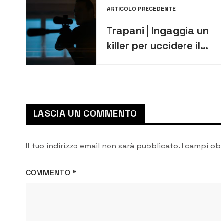
ARTICOLO PRECEDENTE
Trapani | Ingaggia un
killer per uccidere il
figlio: indagata una
pensionata
LASCIA UN COMMENTO
Il tuo indirizzo email non sarà pubblicato.
I campi ob
COMMENTO
*