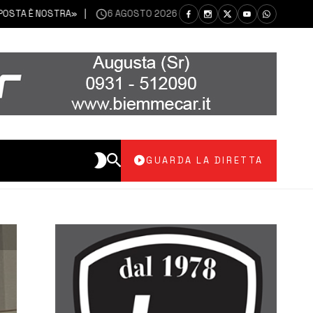
 È NOSTRA»
6 AGOSTO 2026
SIRACUSA | CARTA SU PARCO DEGLI 
GUARDA LA DIRETTA