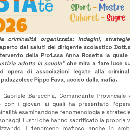
la criminalità organizzata: indagini, strategi
aperto dai saluti del dirigente scolastico Dott.
tervento della Prof.ssa Anna Rosetta la quale
ustizia adotta la scuola”
che mira a fare luce su
d opera di associazioni legate alla criminal
ne palazzolese Pippo Fava, ucciso dalla mafia.
o Gabriele Barecchia, Comandante Provinciale 
o con i giovani ai quali ha presentato l’oper
riminalità esaminandone fenomenologia e strategie
naggi illustri che hanno sacrificato la propria v
ualizzando il fenomeno mafioso anche in amb