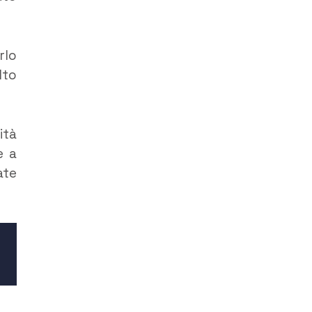
rlo
lto
ità
e a
ate