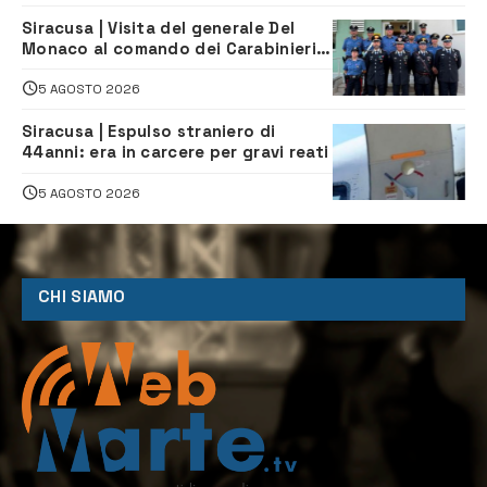
Siracusa | Visita del generale Del
Monaco al comando dei Carabinieri e
alle Stazioni di Ortigia, Carlentini,
Ferla e Sortino
5 AGOSTO 2026
Siracusa | Espulso straniero di
44anni: era in carcere per gravi reati
5 AGOSTO 2026
CHI SIAMO