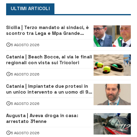
ULTIMI ARTICOLI
Sicilia | Terzo mandato ai sindaci, è
scontro tra Lega e Mpa Grande
Sicilia, e Schifani cerca di sfilarsi
5 AGOSTO 2026
Catania | Beach Bocce, al via le finali
regionali con vista sui Tricolori
5 AGOSTO 2026
Catania | Impiantate due protesi in
un unico intervento a un uomo di 98
anni. Protagonista il chirurgo
augustano Giuseppe Mazziotta
5 AGOSTO 2026
Augusta | Aveva droga in casa:
arrestato 31enne
5 AGOSTO 2026