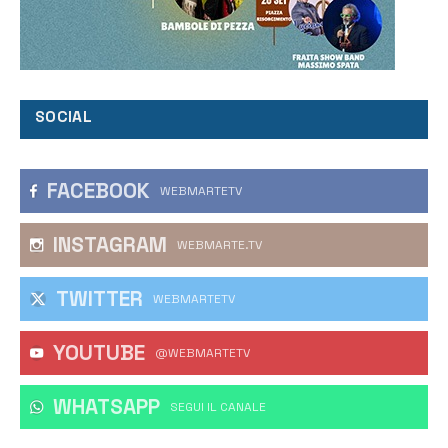
SOCIAL
FACEBOOK
WEBMARTETV
INSTAGRAM
WEBMARTE.TV
TWITTER
WEBMARTETV
YOUTUBE
@WEBMARTETV
WHATSAPP
‎SEGUI IL CANALE