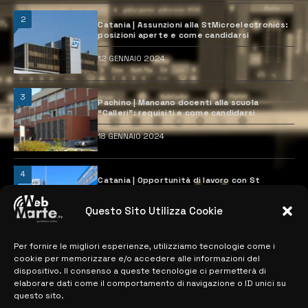
2
Catania | Assunzioni alla StMicroelectronics:
posizioni aperte e come candidarsi
12 GENNAIO 2024
3
Pachino | Mancano docenti alla scuola
“Calleri”: requisiti e come candidarsi
18 GENNAIO 2024
4
Catania | Opportunità di lavoro con St
Microelectronics: centinaia di assunzioni
previste
Questo Sito Utilizza Cookie
28 MARZO 2024
Per fornire le migliori esperienze, utilizziamo tecnologie come i
cookie per memorizzare e/o accedere alle informazioni del
MAPPA DEL SITO
dispositivo. Il consenso a queste tecnologie ci permetterà di
elaborare dati come il comportamento di navigazione o ID unici su
questo sito.
> NOTIZIE