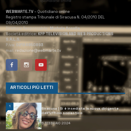
WEBMARTE.TV
– Quotidiano online
Registro stampa Tribunale di Siracusa N. 04/2010 DEL
09/04/2010
Direttore Responsabile:
Michele Accolla
Società editrice:
KFP TELEVISION AND WEB PRODUCTIONS
S.R.L.S.
P.Iva:
02184950893
mail:
redazione@webmarte.tv
ARTICOLI PIÙ LETTI
1
Siracusa | Si è insediata la nuova dirigente
dell’Ufficio scolastico
6 FEBBRAIO 2024