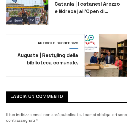
Catania | I catanesi Arezzo
e Ndrecaj all’Open di
Alassio di Beach Volley/B1
ARTICOLO SUCCESSIVO
Augusta | Restyling della
biblioteca comunale,
giorno 23 la riapertura
LASCIA UN COMMENTO
Il tuo indirizzo email non sarà pubblicato.
I campi obbligatori sono
contrassegnati
*