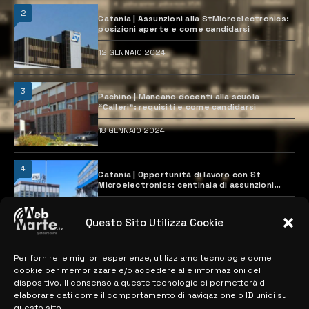
2
Catania | Assunzioni alla StMicroelectronics:
posizioni aperte e come candidarsi
12 GENNAIO 2024
3
Pachino | Mancano docenti alla scuola
“Calleri”: requisiti e come candidarsi
18 GENNAIO 2024
4
Catania | Opportunità di lavoro con St
Microelectronics: centinaia di assunzioni
previste
28 MARZO 2024
Questo Sito Utilizza Cookie
Per fornire le migliori esperienze, utilizziamo tecnologie come i
MAPPA DEL SITO
cookie per memorizzare e/o accedere alle informazioni del
dispositivo. Il consenso a queste tecnologie ci permetterà di
> NOTIZIE
elaborare dati come il comportamento di navigazione o ID unici su
questo sito.