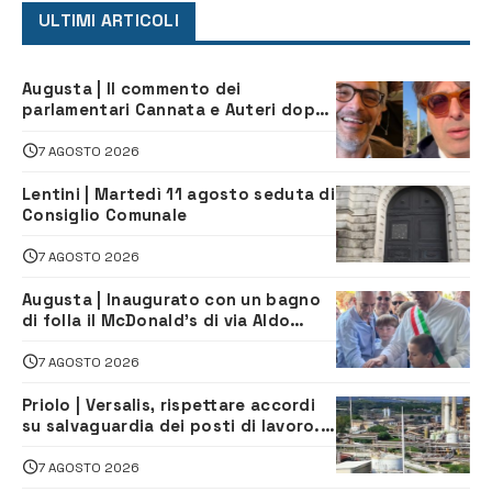
ULTIMI ARTICOLI
Augusta | Il commento dei
parlamentari Cannata e Auteri dopo
la firma del contatto per il
depuratore
7 AGOSTO 2026
Lentini | Martedì 11 agosto seduta di
Consiglio Comunale
7 AGOSTO 2026
Augusta | Inaugurato con un bagno
di folla il McDonald’s di via Aldo
Moro
7 AGOSTO 2026
Priolo | Versalis, rispettare accordi
su salvaguardia dei posti di lavoro. Il
sindaco scrive alla società
7 AGOSTO 2026