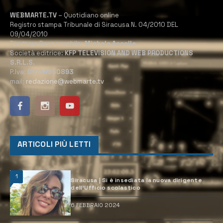
WEBMARTE.TV
– Quotidiano online
Registro stampa Tribunale di Siracusa N. 04/2010 DEL
09/04/2010
Direttore Responsabile:
Michele Accolla
Società editrice:
KFP TELEVISION AND WEB PRODUCTIONS
S.R.L.S.
P.Iva:
02184950893
mail:
redazione@webmarte.tv
ARTICOLI PIÙ LETTI
1
Siracusa | Si è insediata la nuova dirigente
dell’Ufficio scolastico
6 FEBBRAIO 2024