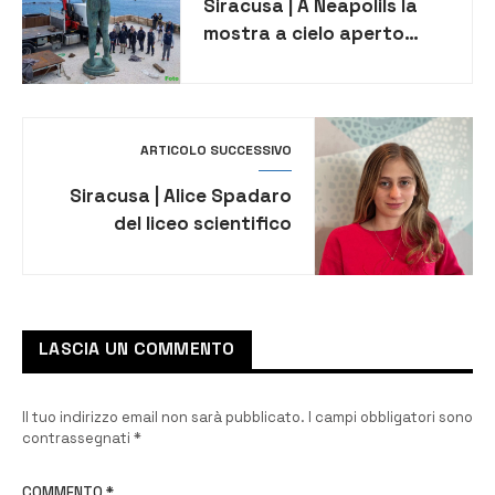
Siracusa | A Neapolils la
mostra a cielo aperto
delle opere di Mitoraj
ARTICOLO SUCCESSIVO
Siracusa | Alice Spadaro
del liceo scientifico
“Einaudi” unica
studentessa della
provincia alla finale
nazionale delle Olimpiadi di
LASCIA UN COMMENTO
matematica
Il tuo indirizzo email non sarà pubblicato.
I campi obbligatori sono
contrassegnati
*
COMMENTO
*