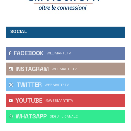
SOCIAL
FACEBOOK
WEBMARTETV
INSTAGRAM
WEBMARTE.TV
TWITTER
WEBMARTETV
YOUTUBE
@WEBMARTETV
WHATSAPP
‎SEGUI IL CANALE