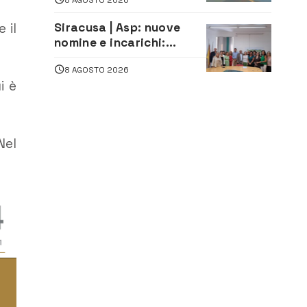
attività all’aeroporto di
Fontanarossa
 il
Siracusa | Asp: nuove
nomine e incarichi:
Mazzola al Laboratorio
8 AGOSTO 2026
di Sanità pubblica,
i è
Matteliano al Servizio
Legale
Nel