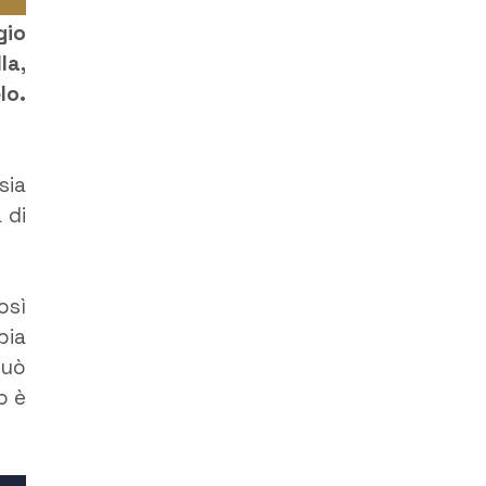
gio
la,
lo.
sia
 di
osì
bia
può
o è