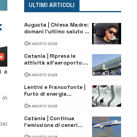
ULTIMI ARTICOLI
Augusta | Chiesa Madre:
domani l’ultimo saluto ad
Alessandro Sicuso,
8 AGOSTO 2026
morto in un incidente
stradale
Catania | Riprese le
attività all’aeroporto.
Ripristinati tutti i voli in
i è
8 AGOSTO 2026
arrivo e in partenza
Lentini e Francofonte |
Furto di energia
 in
elettrica, denunciate 4
8 AGOSTO 2026
persone
Catania | Continua
osì
l’emissione di ceneri
dall’Etna. Sospese le
8 AGOSTO 2026