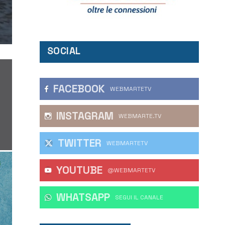
SOCIAL
FACEBOOK
WEBMARTETV
INSTAGRAM
WEBMARTE.TV
TWITTER
WEBMARTETV
YOUTUBE
@WEBMARTETV
WHATSAPP
‎SEGUI IL CANALE