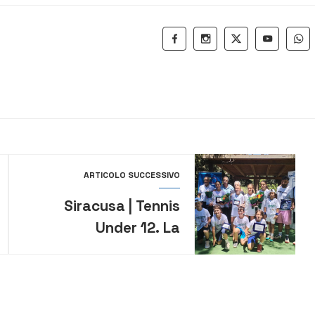
ARTICOLO SUCCESSIVO
Siracusa | Tennis
Under 12. La
messinese Mammoliti
e l’Augustano Fazio si
laureano campioni