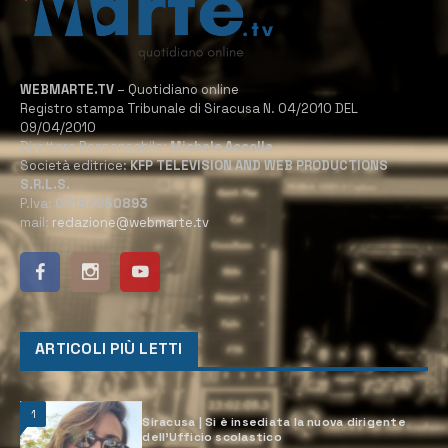
WEBMARTE.TV
– Quotidiano online
Registro stampa Tribunale di Siracusa N. 04/2010 DEL
09/04/2010
Direttore Responsabile:
Michele Accolla
Società editrice:
KFP TELEVISION AND WEB PRODUCTIONS
S.R.L.S.
P.Iva:
02184950893
mail:
redazione@webmarte.tv
ARTICOLI PIÙ LETTI
1
Siracusa | Si è insediata la nuova dirigente
dell’Ufficio scolastico