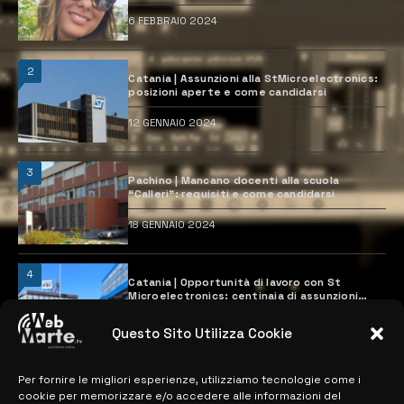
6 FEBBRAIO 2024
2
Catania | Assunzioni alla StMicroelectronics:
posizioni aperte e come candidarsi
12 GENNAIO 2024
3
Pachino | Mancano docenti alla scuola
“Calleri”: requisiti e come candidarsi
18 GENNAIO 2024
4
Catania | Opportunità di lavoro con St
Microelectronics: centinaia di assunzioni
previste
28 MARZO 2024
Questo Sito Utilizza Cookie
Per fornire le migliori esperienze, utilizziamo tecnologie come i
MAPPA DEL SITO
cookie per memorizzare e/o accedere alle informazioni del