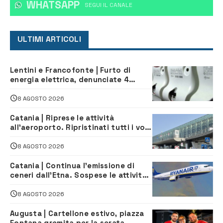
WHATSAPP
‎SEGUI IL CANALE
ULTIMI ARTICOLI
Lentini e Francofonte | Furto di
energia elettrica, denunciate 4
persone
8 AGOSTO 2026
Catania | Riprese le attività
all’aeroporto. Ripristinati tutti i voli
in arrivo e in partenza
8 AGOSTO 2026
Catania | Continua l’emissione di
ceneri dall’Etna. Sospese le attività
all’aeroporto di Fontanarossa
8 AGOSTO 2026
Augusta | Cartellone estivo, piazza
Fontana gremita per la serata