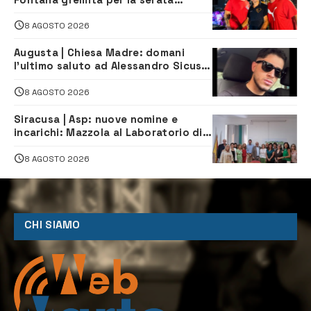
caraibica con Andrea Mojito
8 AGOSTO 2026
Augusta | Chiesa Madre: domani
l’ultimo saluto ad Alessandro Sicuso,
morto in un incidente stradale
8 AGOSTO 2026
Siracusa | Asp: nuove nomine e
incarichi: Mazzola al Laboratorio di
Sanità pubblica, Matteliano al
Servizio Legale
8 AGOSTO 2026
CHI SIAMO