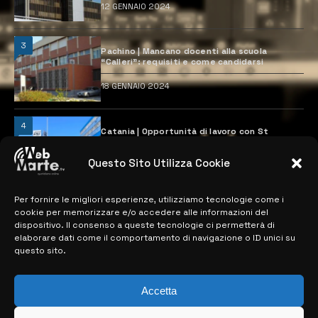
12 GENNAIO 2024
3
Pachino | Mancano docenti alla scuola
“Calleri”: requisiti e come candidarsi
18 GENNAIO 2024
4
Catania | Opportunità di lavoro con St
Microelectronics: centinaia di assunzioni
previste
Questo Sito Utilizza Cookie
28 MARZO 2024
Per fornire le migliori esperienze, utilizziamo tecnologie come i
cookie per memorizzare e/o accedere alle informazioni del
MAPPA DEL SITO
dispositivo. Il consenso a queste tecnologie ci permetterà di
elaborare dati come il comportamento di navigazione o ID unici su
questo sito.
> NOTIZIE
> EDIZIONI LOCALI
Accetta
> CONTATTI