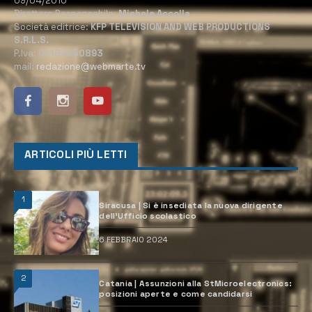
09/04/2010
Direttore Responsabile:
Michele Accolla
Società editrice:
KFP TELEVISION AND WEB PRODUCTIONS
S.R.L.S.
P.Iva:
02184950893
mail:
redazione@webmarte.tv
ARTICOLI PIÙ LETTI
1
Siracusa | Si è insediata la nuova dirigente
dell’Ufficio scolastico
6 FEBBRAIO 2024
2
Catania | Assunzioni alla StMicroelectronics:
posizioni aperte e come candidarsi