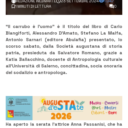
REDAZIONE WEBMARTE
23 SETTEMBRE 2024
1.047
1 MINUTI DI LETTURA
0
“Il carrubo è l’uomo” è il titolo del libro di Carlo
Blangiforti, Alessandro D’Amato, Stefano La Malfa,
Antonio Sarnari (editore Abulafia) presentato, lo
scorso sabato, dalla Società augustana di storia
patria, presieduta da Salvatore Romano, grazie a
Katia Ballacchino, docente di Antropologia culturale
all’Università di Salerno, concittadina, socia onoraria
del sodalizio e antropologa.
Ha aperto la serata l’attrice Anna Passanisi
,
che ha