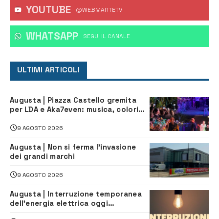
YOUTUBE
@WEBMARTETV
WHATSAPP
‎SEGUI IL CANALE
ULTIMI ARTICOLI
Augusta | Piazza Castello gremita
per LDA e Aka7even: musica, colori
ed emozioni per “Augusta d’Estate”
9 AGOSTO 2026
Augusta | Non si ferma l’invasione
dei grandi marchi
9 AGOSTO 2026
Augusta | Interruzione temporanea
dell’energia elettrica oggi
pomeriggio alla Borgata per dei