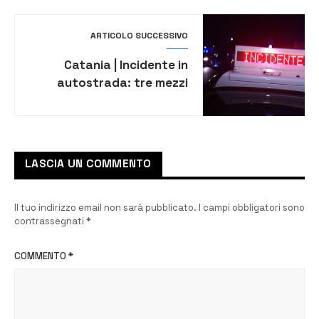
città
ARTICOLO SUCCESSIVO
Catania | Incidente in
autostrada: tre mezzi
coinvolti e due feriti.
Traffico in tilt
LASCIA UN COMMENTO
Il tuo indirizzo email non sarà pubblicato.
I campi obbligatori sono
contrassegnati
*
COMMENTO
*