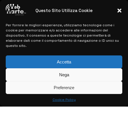
Microelectronics: centinaia di assunzioni
previste
Questo Sito Utilizza Cookie
28 MARZO 2024
Per fornire le migliori esperienze, utilizziamo tecnologie come i
cookie per memorizzare e/o accedere alle informazioni del
MAPPA DEL SITO
dispositivo. Il consenso a queste tecnologie ci permetterà di
elaborare dati come il comportamento di navigazione o ID unici su
questo sito.
> NOTIZIE
> EDIZIONI LOCALI
Accetta
> CONTATTI
Nega
> INFO
Preferenze
Cookie Policy