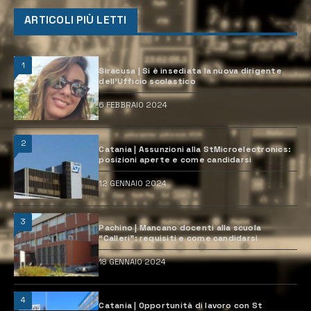
ARTICOLI PIÙ LETTI
1
Siracusa | Si è insediata la nuova dirigente
dell’Ufficio scolastico
6 FEBBRAIO 2024
2
Catania | Assunzioni alla StMicroelectronics:
posizioni aperte e come candidarsi
12 GENNAIO 2024
3
Pachino | Mancano docenti alla scuola
“Calleri”: requisiti e come candidarsi
18 GENNAIO 2024
4
Catania | Opportunità di lavoro con St