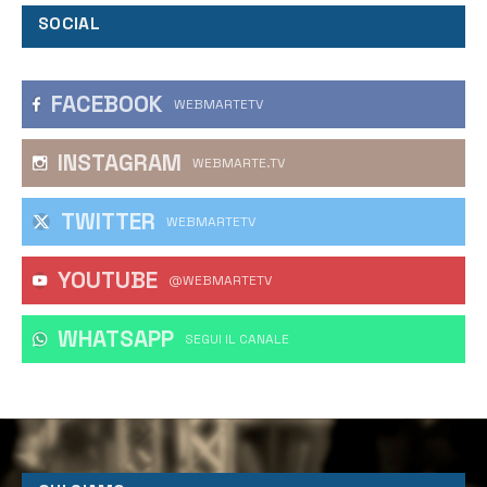
SOCIAL
FACEBOOK
WEBMARTETV
INSTAGRAM
WEBMARTE.TV
TWITTER
WEBMARTETV
YOUTUBE
@WEBMARTETV
WHATSAPP
‎SEGUI IL CANALE