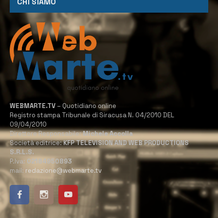
CHI SIAMO
WEBMARTE.TV
– Quotidiano online
Registro stampa Tribunale di Siracusa N. 04/2010 DEL
09/04/2010
Direttore Responsabile:
Michele Accolla
Società editrice:
KFP TELEVISION AND WEB PRODUCTIONS
S.R.L.S.
P.Iva:
02184950893
mail:
redazione@webmarte.tv