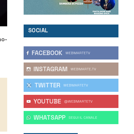
SOCIAL
mo-
FACEBOOK
WEBMARTETV
INSTAGRAM
WEBMARTE.TV
TWITTER
WEBMARTETV
YOUTUBE
@WEBMARTETV
WHATSAPP
‎SEGUI IL CANALE