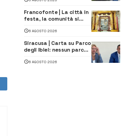
sud del porto
Francofonte | La città in
festa, la comunità si
affida alla Madonna
6 AGOSTO 2026
della Neve tra fede e
tradizione
Siracusa | Carta su Parco
degli Iblei: nessun parco
può nascere contro le
6 AGOSTO 2026
comunità e il territorio