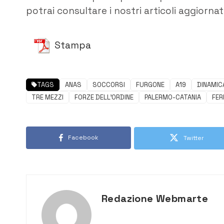
potrai consultare i nostri articoli aggiorna
Stampa
TAGS
ANAS
SOCCORSI
FURGONE
A19
DINAMIC
TRE MEZZI
FORZE DELL'ORDINE
PALERMO-CATANIA
FER
Facebook
Twitter
Redazione Webmarte