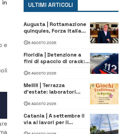
 in
ULTIMI ARTICOLI
Augusta | Rottamazione
quinquies, Forza Italia
rivendica il risultato:
6 AGOSTO 2026
«La proposta è nostra»
o e
Floridia | Detenzione a
fini di spaccio di crack:
arrestato 22enne
oli
6 AGOSTO 2026
Melilli | Terrazza
d’estate: laboratori
creativi di fashion
6 AGOSTO 2026
styling e giochi
tradizionali di Zuimama,
Catania | A settembre il
ecco come iscriversi
via ai lavori per il
are
rifacimento dell’ingresso
 ma
6 AGOSTO 2026