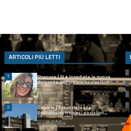
ARTICOLI PIÙ LETTI
1
Siracusa | Si è insediata la nuova
dirigente dell’Ufficio scolastico
6 FEBBRAIO 2024
2
Catania | Assunzioni alla
StMicroelectronics: posizioni
aperte e come candidarsi
12 GENNAIO 2024