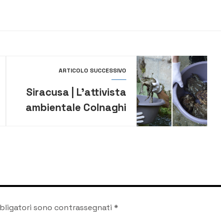
ARTICOLO SUCCESSIVO
Siracusa | L’attivista
ambientale Colnaghi
salva 6 rospi alla
Riserva di Pantalica
bligatori sono contrassegnati
*