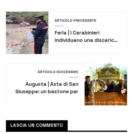
ARTICOLO PRECEDENTE
Ferla | I Carabinieri
individuano una discarica
a cielo aperto, denunciati
in 2 e sequestrato il
terreno
ARTICOLO SUCCESSIVO
Augusta | Asta di San
Giuseppe: un bastone per
la pace in Ucraina e in
Medio Oriente
LASCIA UN COMMENTO