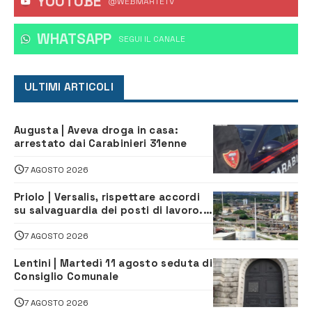
YOUTUBE
@WEBMARTETV
WHATSAPP
‎SEGUI IL CANALE
ULTIMI ARTICOLI
Augusta | Aveva droga in casa:
arrestato dai Carabinieri 31enne
7 AGOSTO 2026
Priolo | Versalis, rispettare accordi
su salvaguardia dei posti di lavoro. Il
sindaco scrive alla società
7 AGOSTO 2026
Lentini | Martedì 11 agosto seduta di
Consiglio Comunale
7 AGOSTO 2026