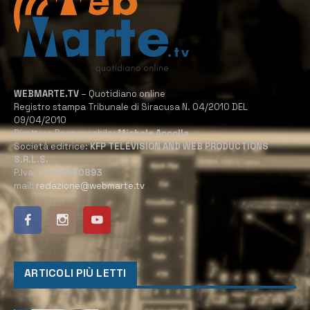
WEBMARTE.TV
– Quotidiano online
Registro stampa Tribunale di Siracusa N. 04/2010 DEL
09/04/2010
Direttore Responsabile:
Michele Accolla
Società editrice:
KFP TELEVISION AND WEB PRODUCTIONS
S.R.L.S.
P.Iva:
02184950893
mail:
redazione@webmarte.tv
ARTICOLI PIÙ LETTI