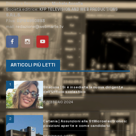
Direttore Responsabile:
Michele Accolla
Società editrice:
KFP TELEVISION AND WEB PRODUCTIONS
S.R.L.S.
P.Iva:
02184950893
mail:
redazione@webmarte.tv
ARTICOLI PIÙ LETTI
1
Siracusa | Si è insediata la nuova dirigente
dell’Ufficio scolastico
6 FEBBRAIO 2024
2
Catania | Assunzioni alla StMicroelectronics:
posizioni aperte e come candidarsi