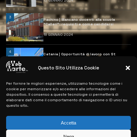
12 GENNAIO 2024
3
Pachino | Mancano docenti alla scuola
“Calleri”: requisiti e come candidarsi
18 GENNAIO 2024
4
Catania | Opportunità di lavoro con St
Microelectronics: centinaia di assunzioni
previste
Questo Sito Utilizza Cookie
28 MARZO 2024
Per fornire le migliori esperienze, utilizziamo tecnologie come i
cookie per memorizzare e/o accedere alle informazioni del
MAPPA DEL SITO
dispositivo. Il consenso a queste tecnologie ci permetterà di
elaborare dati come il comportamento di navigazione o ID unici su
questo sito.
> NOTIZIE
> EDIZIONI LOCALI
Accetta
> CONTATTI
Nega