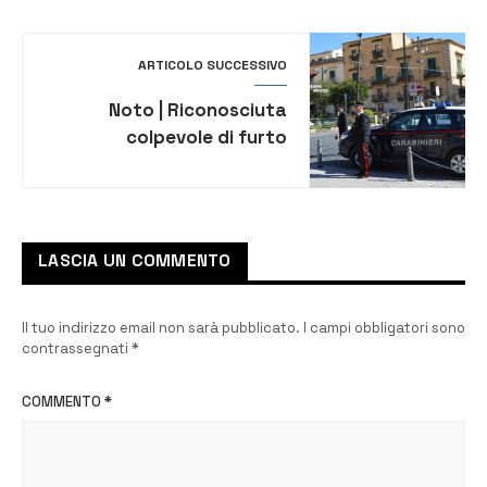
il caos rifiuti
ARTICOLO SUCCESSIVO
Noto | Riconosciuta
colpevole di furto
aggravato, arrestata
27enne
LASCIA UN COMMENTO
Il tuo indirizzo email non sarà pubblicato.
I campi obbligatori sono
contrassegnati
*
COMMENTO
*