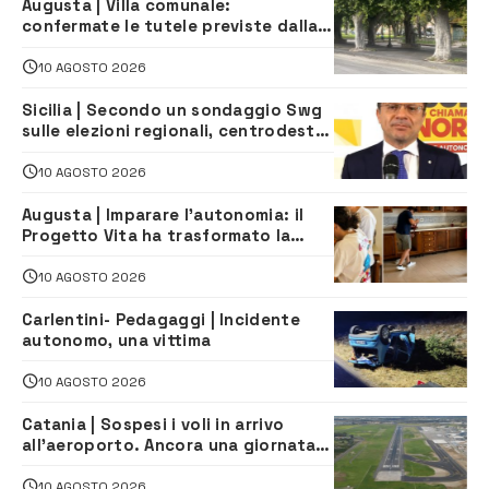
Augusta | Villa comunale:
confermate le tutele previste dalla
Soprintendenza
10 AGOSTO 2026
Sicilia | Secondo un sondaggio Swg
sulle elezioni regionali, centrodestra
e centrosinistra sarebbero alla pari
10 AGOSTO 2026
Augusta | Imparare l’autonomia: il
Progetto Vita ha trasformato la
quotidianità in una palestra di
indipendenza
10 AGOSTO 2026
Carlentini- Pedagaggi | Incidente
autonomo, una vittima
10 AGOSTO 2026
Catania | Sospesi i voli in arrivo
all’aeroporto. Ancora una giornata
di disagi per i viaggiatori
10 AGOSTO 2026