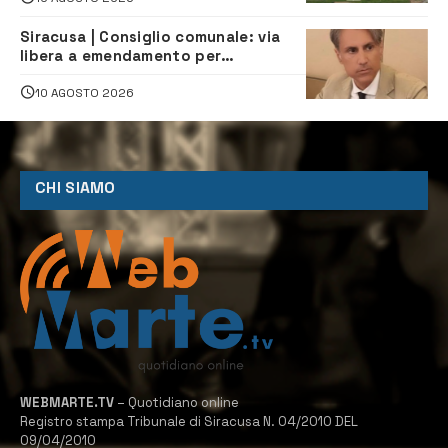
Siracusa | Consiglio comunale: via
libera a emendamento per
riqualificazione immobili di via
Vermexio e Barresi
10 AGOSTO 2026
CHI SIAMO
WEBMARTE.TV
– Quotidiano online
Registro stampa Tribunale di Siracusa N. 04/2010 DEL
09/04/2010