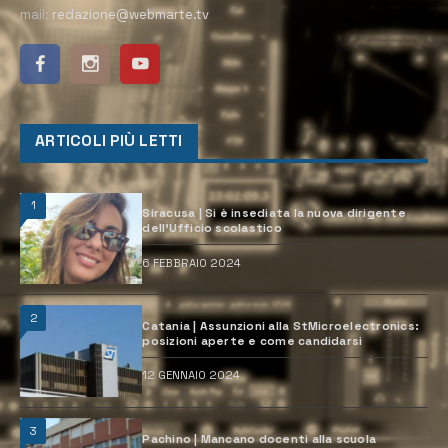
mail:
redazione@webmarte.tv
ARTICOLI PIÙ LETTI
1
Siracusa | Si è insediata la nuova dirigente
dell’Ufficio scolastico
6 FEBBRAIO 2024
2
Catania | Assunzioni alla StMicroelectronics:
posizioni aperte e come candidarsi
12 GENNAIO 2024
3
Pachino | Mancano docenti alla scuola