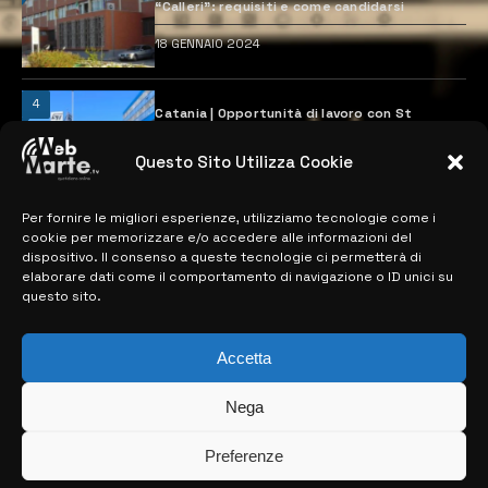
“Calleri”: requisiti e come candidarsi
18 GENNAIO 2024
4
Catania | Opportunità di lavoro con St
Microelectronics: centinaia di assunzioni
previste
Questo Sito Utilizza Cookie
28 MARZO 2024
Per fornire le migliori esperienze, utilizziamo tecnologie come i
cookie per memorizzare e/o accedere alle informazioni del
MAPPA DEL SITO
dispositivo. Il consenso a queste tecnologie ci permetterà di
elaborare dati come il comportamento di navigazione o ID unici su
questo sito.
> NOTIZIE
> EDIZIONI LOCALI
Accetta
> CONTATTI
Nega
> INFO
Preferenze