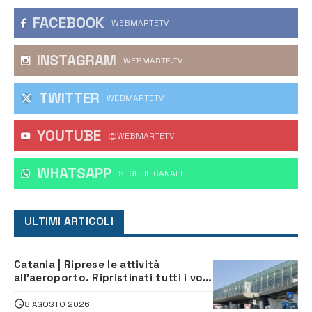
FACEBOOK
WEBMARTETV
INSTAGRAM
WEBMARTE.TV
TWITTER
WEBMARTETV
YOUTUBE
@WEBMARTETV
WHATSAPP
‎SEGUI IL CANALE
ULTIMI ARTICOLI
Catania | Riprese le attività
all’aeroporto. Ripristinati tutti i voli
in arrivo e in partenza
8 AGOSTO 2026