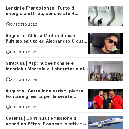
Lentini e Francofonte | Furto di
energia elettrica, denunciate 4
persone
8 AGOSTO 2026
Augusta | Chiesa Madre: domani
l’ultimo saluto ad Alessandro Sicuso,
morto in un incidente stradale
8 AGOSTO 2026
Siracusa | Asp: nuove nomine e
incarichi: Mazzola al Laboratorio di
Sanità pubblica, Matteliano al
Servizio Legale
8 AGOSTO 2026
Augusta | Cartellone estivo, piazza
Fontana gremita per la serata
caraibica con Andrea Mojito
8 AGOSTO 2026
Catania | Continua l’emissione di
ceneri dall’Etna. Sospese le attività