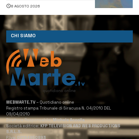
all’aeroporto di Fontanarossa
8 AGOSTO 2026
CHI SIAMO
WEBMARTE.TV
– Quotidiano online
Registro stampa Tribunale di Siracusa N. 04/2010 DEL
09/04/2010
Direttore Responsabile:
Michele Accolla
Società editrice:
KFP TELEVISION AND WEB PRODUCTIONS
S.R.L.S.
P.Iva:
02184950893