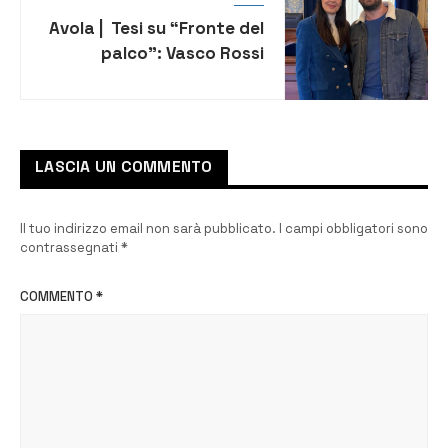
Avola | Tesi su “Fronte del
palco”: Vasco Rossi
rilancia il lavoro di Paolo
Migliore. Le
congratulazioni del
sindaco
LASCIA UN COMMENTO
Il tuo indirizzo email non sarà pubblicato.
I campi obbligatori sono
contrassegnati
*
COMMENTO
*