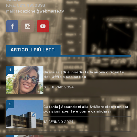
P.Iva:
02184950893
mail:
redazione@webmarte.tv
ARTICOLI PIÙ LETTI
1
Siracusa | Si è insediata la nuova dirigente
dell’Ufficio scolastico
6 FEBBRAIO 2024
2
Catania | Assunzioni alla StMicroelectronics:
posizioni aperte e come candidarsi
12 GENNAIO 2024