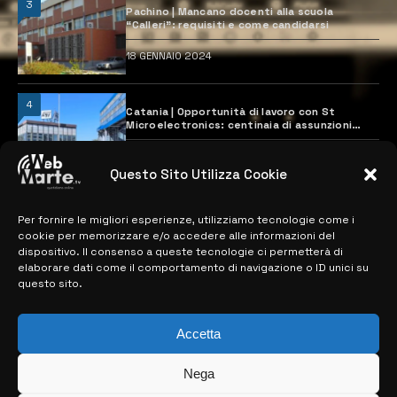
3
Pachino | Mancano docenti alla scuola
“Calleri”: requisiti e come candidarsi
18 GENNAIO 2024
4
Catania | Opportunità di lavoro con St
Microelectronics: centinaia di assunzioni
previste
28 MARZO 2024
Questo Sito Utilizza Cookie
Per fornire le migliori esperienze, utilizziamo tecnologie come i
MAPPA DEL SITO
cookie per memorizzare e/o accedere alle informazioni del
dispositivo. Il consenso a queste tecnologie ci permetterà di
> NOTIZIE
elaborare dati come il comportamento di navigazione o ID unici su
questo sito.
> EDIZIONI LOCALI
> CONTATTI
Accetta
> INFO
Nega