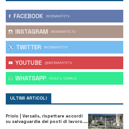
FACEBOOK
WEBMARTETV
INSTAGRAM
WEBMARTE.TV
TWITTER
WEBMARTETV
YOUTUBE
@WEBMARTETV
WHATSAPP
‎SEGUI IL CANALE
ULTIMI ARTICOLI
Priolo | Versalis, rispettare accordi
su salvaguardia dei posti di lavoro. Il
sindaco scrive alla società