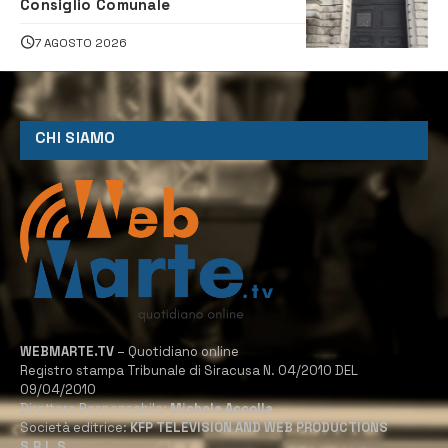
Consiglio Comunale
7 AGOSTO 2026
CHI SIAMO
WEBMARTE.TV
– Quotidiano online
Registro stampa Tribunale di Siracusa N. 04/2010 DEL
09/04/2010
Direttore Responsabile:
Michele Accolla
Società editrice:
KFP TELEVISION AND WEB PRODUCTIONS
S.R.L.S.