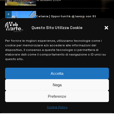
18 GENNAIO 2024
4
Catania | Opportunità di lavoro con St
Microelectronics: centinaia di assunzioni
previste
Questo Sito Utilizza Cookie
28 MARZO 2024
Per fornire le migliori esperienze, utilizziamo tecnologie come i
cookie per memorizzare e/o accedere alle informazioni del
MAPPA DEL SITO
dispositivo. Il consenso a queste tecnologie ci permetterà di
elaborare dati come il comportamento di navigazione o ID unici su
questo sito.
> NOTIZIE
> EDIZIONI LOCALI
Accetta
> CONTATTI
Nega
> INFO
Preferenze
Cookie Policy