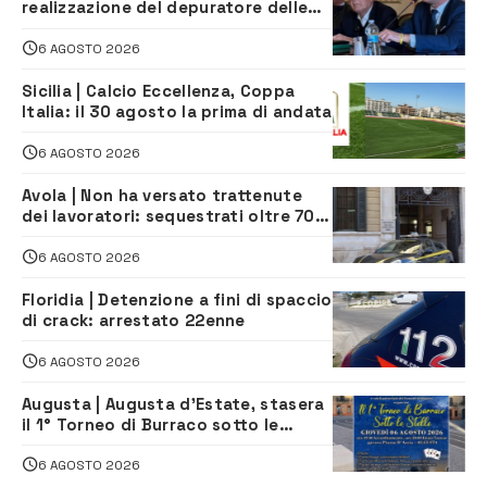
realizzazione del depuratore delle
acque reflue
6 AGOSTO 2026
Sicilia | Calcio Eccellenza, Coppa
Italia: il 30 agosto la prima di andata
6 AGOSTO 2026
Avola | Non ha versato trattenute
dei lavoratori: sequestrati oltre 700
mila euro a imprenditore della
climatizzazione
6 AGOSTO 2026
Floridia | Detenzione a fini di spaccio
di crack: arrestato 22enne
6 AGOSTO 2026
Augusta | Augusta d’Estate, stasera
il 1° Torneo di Burraco sotto le
Stelle: piazza D’Astorga già sold out
6 AGOSTO 2026