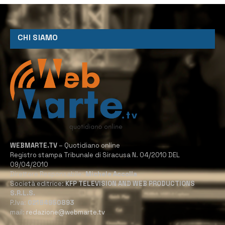
CHI SIAMO
WEBMARTE.TV
– Quotidiano online
Registro stampa Tribunale di Siracusa N. 04/2010 DEL
09/04/2010
Direttore Responsabile:
Michele Accolla
Società editrice:
KFP TELEVISION AND WEB PRODUCTIONS
S.R.L.S.
P.Iva:
02184950893
mail:
redazione@webmarte.tv