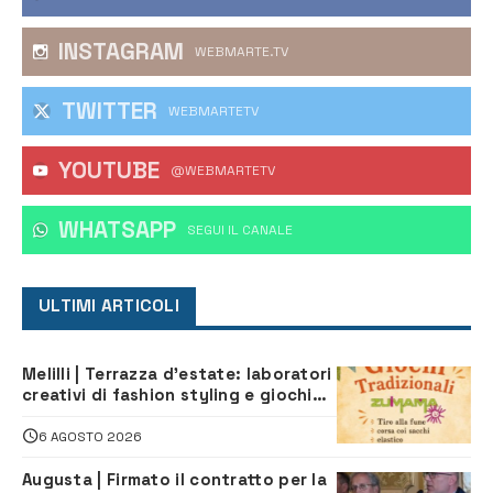
INSTAGRAM
WEBMARTE.TV
TWITTER
WEBMARTETV
YOUTUBE
@WEBMARTETV
WHATSAPP
‎SEGUI IL CANALE
ULTIMI ARTICOLI
Melilli | Terrazza d’estate: laboratori
creativi di fashion styling e giochi
tradizionali di Zuimama, ecco come
iscriversi
6 AGOSTO 2026
Augusta | Firmato il contratto per la