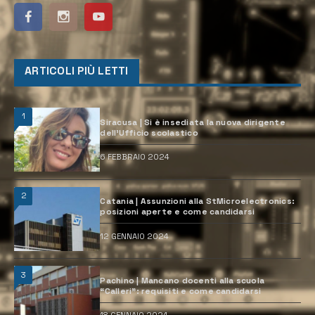
ARTICOLI PIÙ LETTI
1
Siracusa | Si è insediata la nuova dirigente
dell’Ufficio scolastico
6 FEBBRAIO 2024
2
Catania | Assunzioni alla StMicroelectronics:
posizioni aperte e come candidarsi
12 GENNAIO 2024
3
Pachino | Mancano docenti alla scuola
“Calleri”: requisiti e come candidarsi